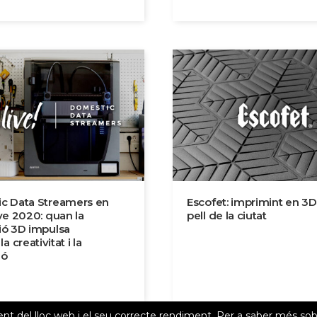
c Data Streamers en
Escofet: imprimint en 3D
ve 2020: quan la
pell de la ciutat
ió 3D impulsa
, la creativitat i la
ió
nt del lloc web i el seu correcte rendiment. Per a saber més sob