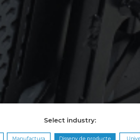
Select industry:
Manufactura
Disseny de producte
Unive