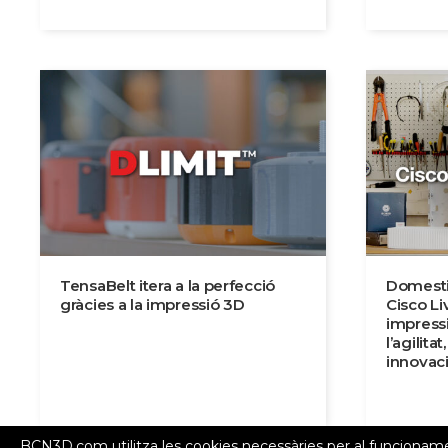
TensaBelt itera a la perfecció
Domesti
gràcies a la impressió 3D
Cisco Li
impress
l’agilitat
innovac
BCN3D.com utilitza les cookies necessàries per al funcioname