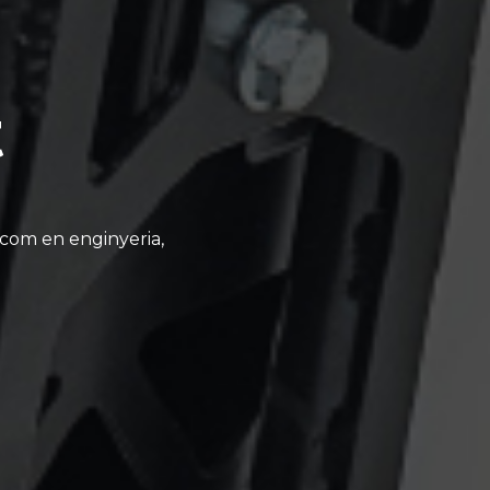
t
 com en enginyeria,