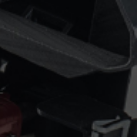
Epsilon Series
2,85mm Ø
rk
Standard
Technical
Composites