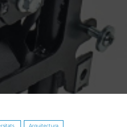
rsitats
Arquitectura