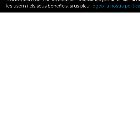
les usem i els seus beneficis, si us plau
llegeix la nostra políti
Camper: revolucionant el
La impr
disseny de calçat a través de
acceler
la impressió 3D
creatiu 
l’Istitu