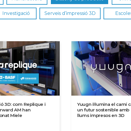
Investigació
Serveis d’impressió 3D
Escole
ió 3D: com Replique i
Yuugn il·lumina el camí c
rward AM han
un futur sostenible amb
onat Miele
llums impresos en 3D