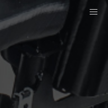
Peripherals
Metal
Open Filament Network