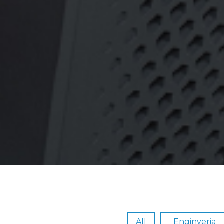
All
Enginyeria