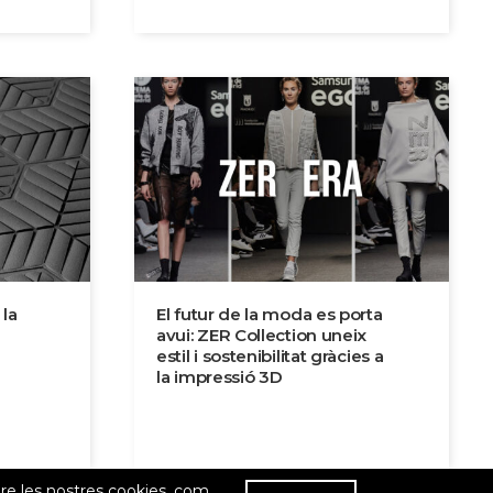
 la
El futur de la moda es porta
avui: ZER Collection uneix
estil i sostenibilitat gràcies a
la impressió 3D
R
re les nostres cookies, com
Dist