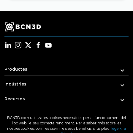
Productes
Indústries
Recursos
Suport
BCN3D.com utilitza les cookies necessàries per al funcionament del
lloc web i el seu correcte rendiment. Per a saber més sobre les
Sobre nosaltres
nostres cookies, com les usem i els seus beneficis, si us plau
llegeix la