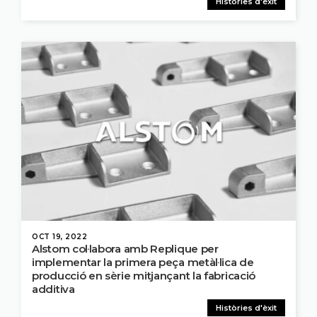
Històries d'èxit
OCT 19, 2022
Alstom col·labora amb Replique per
implementar la primera peça metàl·lica de
producció en sèrie mitjançant la fabricació
additiva
Històries d'èxit