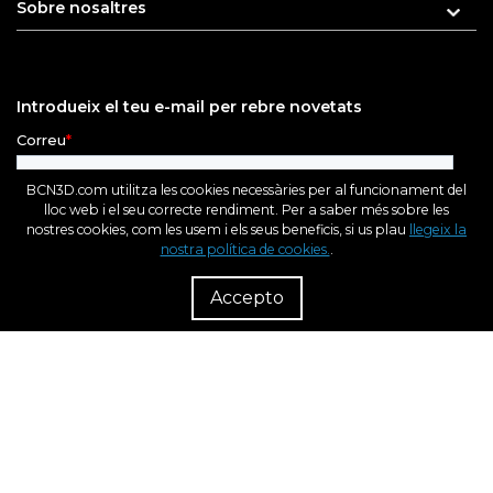
Sobre nosaltres
Introdueix el teu e-mail per rebre novetats
BCN3D.com utilitza les cookies necessàries per al funcionament del
lloc web i el seu correcte rendiment. Per a saber més sobre les
nostres cookies, com les usem i els seus beneficis, si us plau
llegeix la
nostra política de cookies.
.
R
Dist
Accepto