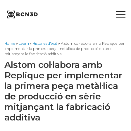
Skip
to
content
Home
»
Learn
»
Històries d'èxit
»
Alstom col·labora amb Replique per
implementar la primera peça metàl·lica de producció en sèrie
mitjançant la fabricació additiva
Alstom col·labora amb
Replique per implementar
la primera peça metàl·lica
de producció en sèrie
mitjançant la fabricació
additiva