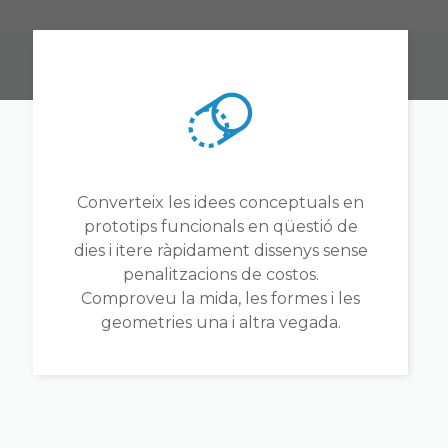
Converteix les idees conceptuals en
prototips funcionals en qüestió de
dies i itere ràpidament dissenys sense
penalitzacions de costos.
Comproveu la mida, les formes i les
geometries una i altra vegada.