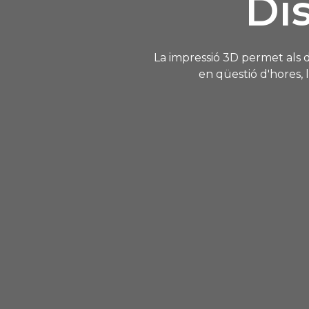
Di
La impressió 3D permet als d
en qüestió d'hores,