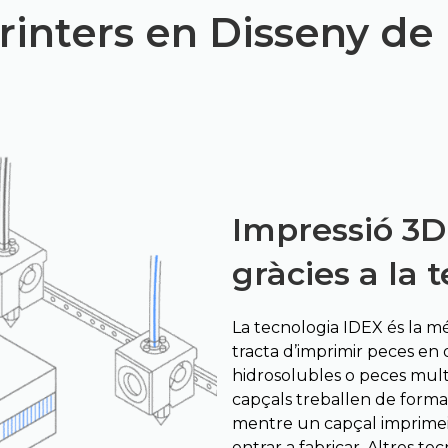
inters en Disseny de
Impressió 3D 
gràcies a la 
La tecnologia IDEX és la mé
tracta d’imprimir peces en 
hidrosolubles o peces multi
capçals treballen de form
mentre un capçal imprimeix,
entrar a fabricar. Altres te