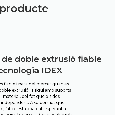
 producte
de doble extrusió fiable
tecnologia IDEX
s fiable i neta del mercat quan es
doble extrusió, ja sigui amb suports
-material, pel fet que els dos
a independent. Això permet que
 l’altre està aparcat, esperant a
cnologies tenen els dos capçals junts,