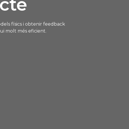
cte
els físics i obtenir feedback
i molt més eficient.