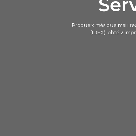
Ser
Produeix més que mai i re
(IDEX): obté 2 impre