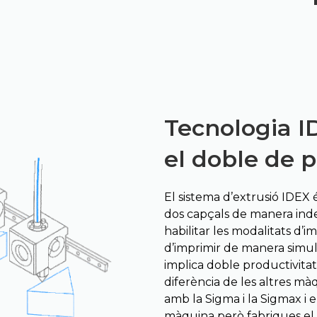
Tecnologia ID
el doble de p
El sistema d’extrusió IDEX 
dos capçals de manera in
habilitar les modalitats d’im
d’imprimir de manera simult
implica doble productivitat 
diferència de les altres mà
amb la Sigma i la Sigmax i 
màquina però fabriques el 