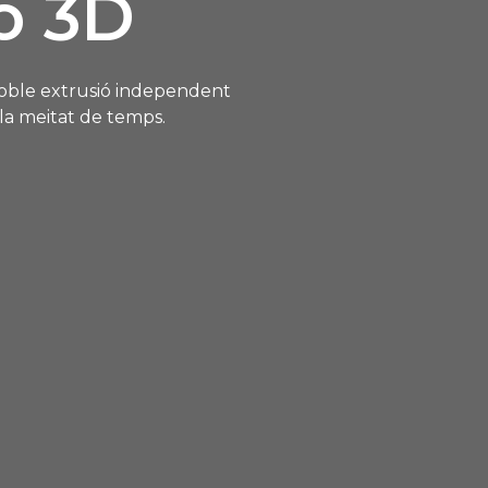
ó 3D
doble extrusió independent
n la meitat de temps.