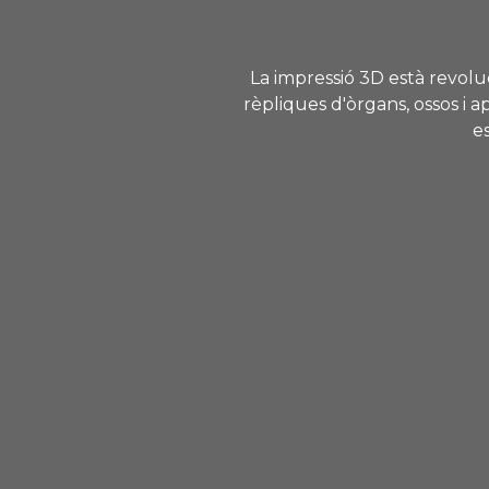
La impressió 3D està revolu
rèpliques d'òrgans, ossos i 
e