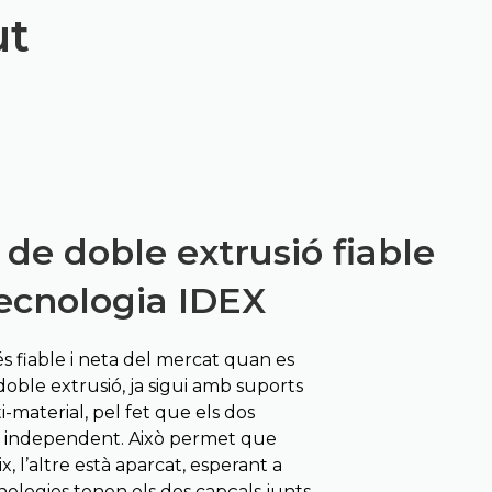
ut
de doble extrusió fiable
tecnologia IDEX
s fiable i neta del mercat quan es
doble extrusió, ja sigui amb suports
-material, pel fet que els dos
a independent. Això permet que
 l’altre està aparcat, esperant a
cnologies tenen els dos capçals junts,