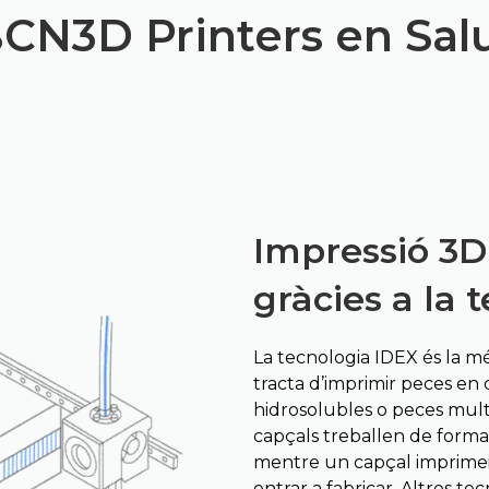
CN3D Printers en Sal
Impressió 3D 
gràcies a la 
La tecnologia IDEX és la mé
tracta d’imprimir peces en 
hidrosolubles o peces multi
capçals treballen de form
mentre un capçal imprimeix,
entrar a fabricar. Altres te