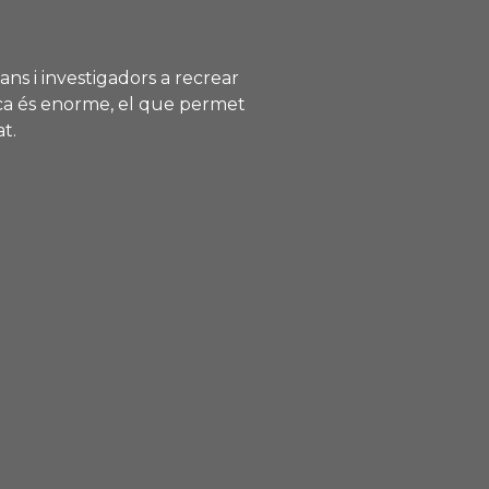
ns i investigadors a recrear
gica és enorme, el que permet
t.