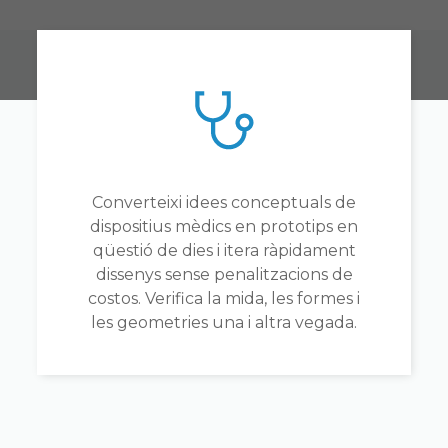
Converteixi idees conceptuals de
dispositius mèdics en prototips en
qüestió de dies i itera ràpidament
dissenys sense penalitzacions de
costos. Verifica la mida, les formes i
les geometries una i altra vegada.