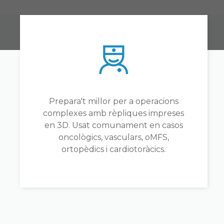
Prepara't millor per a operacions
complexes amb rèpliques impreses
en 3D. Usat comunament en casos
oncològics, vasculars, oMFS,
ortopèdics i cardiotoràcics.