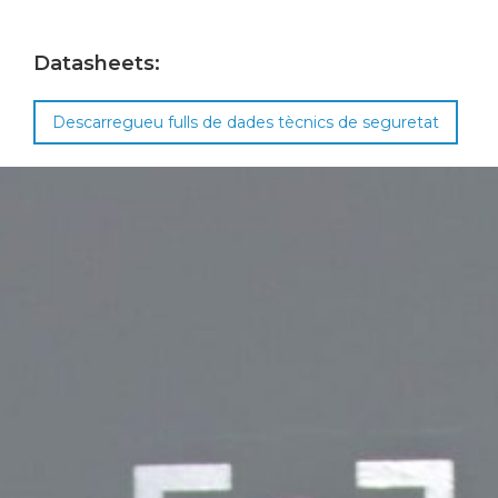
Datasheets:
Descarregueu fulls de dades tècnics de seguretat