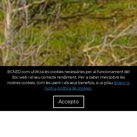
BCN3D.com utilitza les cookies necessàries per al funcionament del
lloc web i el seu correcte rendiment. Per a saber més sobre les
nostres cookies, com les usem i els seus beneficis, si us plau
llegeix la
nostra política de cookies.
.
R
Dist
Accepto