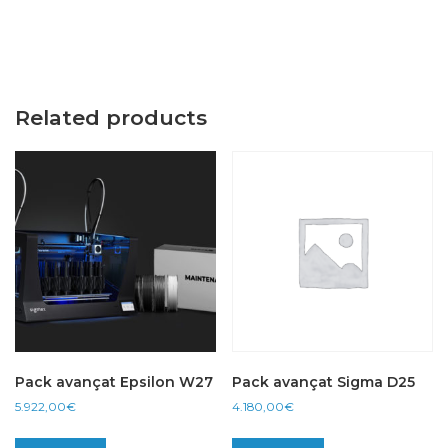
Related products
Pack avançat Epsilon W27
Pack avançat Sigma D25
5.922,00
€
4.180,00
€