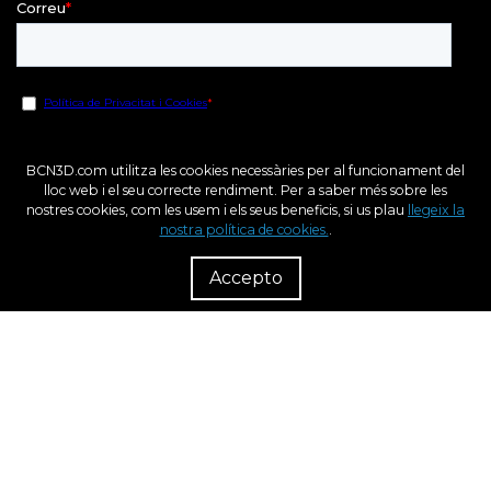
BCN3D.com utilitza les cookies necessàries per al funcionament del
lloc web i el seu correcte rendiment. Per a saber més sobre les
nostres cookies, com les usem i els seus beneficis, si us plau
llegeix la
nostra política de cookies.
.
R
Dist
Accepto
Fons Europeu de Desenvolupament Regional
Una Manera de fer Europa
BCN3D en el marc del programa ICEX Next, ha comptat amb el suport de l’ ICEX i