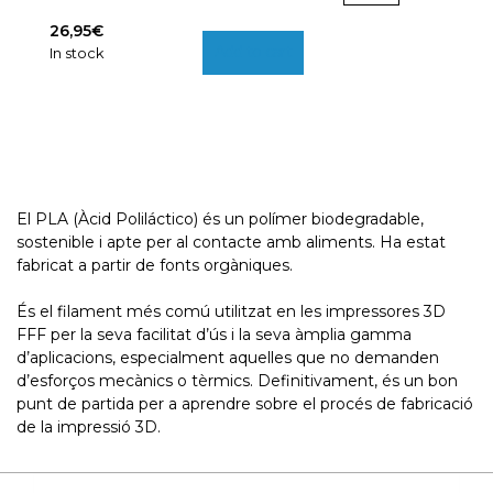
BCN3D
26,95
€
Filaments
Add to cart
In stock
quantity
El PLA (Àcid Poliláctico) és un polímer biodegradable,
sostenible i apte per al contacte amb aliments. Ha estat
fabricat a partir de fonts orgàniques.
És el filament més comú utilitzat en les impressores 3D
FFF per la seva facilitat d’ús i la seva àmplia gamma
d’aplicacions, especialment aquelles que no demanden
d’esforços mecànics o tèrmics. Definitivament, és un bon
punt de partida per a aprendre sobre el procés de fabricació
de la impressió 3D.