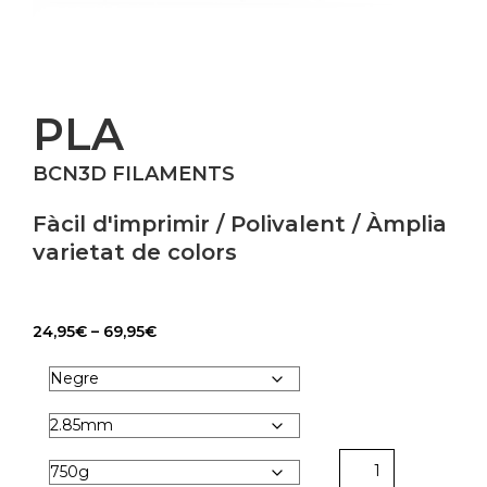
PLA
BCN3D FILAMENTS
Fàcil d'imprimir / Polivalent / Àmplia
varietat de colors
Price
24,95
€
–
69,95
€
range:
24,95€
through
69,95€
PLA
|