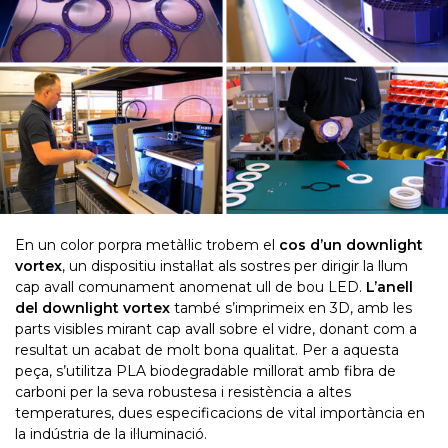
En un color porpra metàl·lic trobem el
cos d’un downlight
vortex
, un dispositiu instal·lat als sostres per dirigir la llum
cap avall comunament anomenat ull de bou LED.
L’anell
del downlight vortex
també s’imprimeix en 3D, amb les
parts visibles mirant cap avall sobre el vidre, donant com a
resultat un acabat de molt bona qualitat. Per a aquesta
peça, s’utilitza PLA biodegradable millorat amb fibra de
carboni per la seva robustesa i resistència a altes
temperatures, dues especificacions de vital importància en
la indústria de la il·luminació.