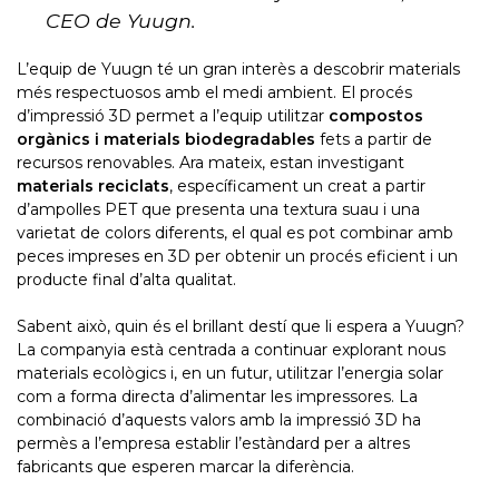
CEO de Yuugn.
L’equip de Yuugn té un gran interès a descobrir materials
més respectuosos amb el medi ambient. El procés
d’impressió 3D permet a l’equip utilitzar
compostos
orgànics i materials biodegradables
fets a partir de
recursos renovables. Ara mateix, estan investigant
materials reciclats
, específicament un creat a partir
d’ampolles PET que presenta una textura suau i una
varietat de colors diferents, el qual es pot combinar amb
peces impreses en 3D per obtenir un procés eficient i un
producte final d’alta qualitat.
Sabent això, quin és el brillant destí que li espera a Yuugn?
La companyia està centrada a continuar explorant nous
materials ecològics i, en un futur, utilitzar l’energia solar
com a forma directa d’alimentar les impressores. La
combinació d’aquests valors amb la impressió 3D ha
permès a l’empresa establir l’estàndard per a altres
fabricants que esperen marcar la diferència.