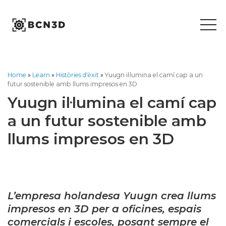
Skip
to
content
Home
»
Learn
»
Històries d'èxit
»
Yuugn il·lumina el camí cap a un
futur sostenible amb llums impresos en 3D
Yuugn il·lumina el camí cap
a un futur sostenible amb
llums impresos en 3D
L’empresa holandesa Yuugn crea llums
impresos en 3D per a oficines, espais
comercials i escoles, posant sempre el