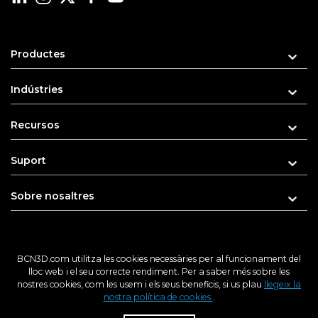
Productes
Indústries
Recursos
Suport
Sobre nosaltres
BCN3D.com utilitza les cookies necessàries per al funcionament del
Introdueix el teu e-mail per rebre novetats
lloc web i el seu correcte rendiment. Per a saber més sobre les
nostres cookies, com les usem i els seus beneficis, si us plau
llegeix la
nostra política de cookies.
.
R