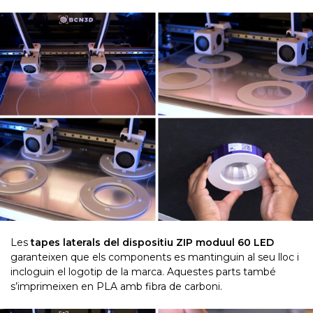
Les
tapes laterals del dispositiu ZIP moduul 60 LED
garanteixen que els components es mantinguin al seu lloc i
incloguin el logotip de la marca. Aquestes parts també
s’imprimeixen en PLA amb fibra de carboni.