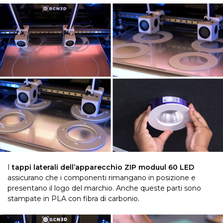
I
tappi laterali dell’apparecchio ZIP moduul 60 LED
assicurano che i componenti rimangano in posizione e
presentano il logo del marchio. Anche queste parti sono
stampate in PLA con fibra di carbonio.