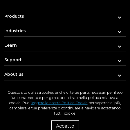
Products
Industries
Learn
Support
About us
Questo sito utilizza cookie, anche di terze parti, necessari per il suo
funzionamento e per gli scopi illustrati nella politica relativa ai
Enter your e-mail address for updates
cookie. Puoi
leggere la nostra Politica Cookie
per saperne di più,
cambiare le tue preferenze o continuare a navigare accettando
tutti i cookie.
P
Riv
Accetto