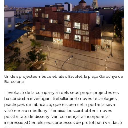
Un dels projectes més celebrats d’Escofet, la plaça Gardunya de
Barcelona.
L’evolució de la companyia i dels seus propis projectes els
ha conduit a investigar i treballar amb noves tecnologies i
pràctiques de fabricació, que els permetin portar la seva
visió encara més lluny. Per això, buscant obtenir noves
possibilitats de disseny, van començar a incorporar la
impressió 3D en els seus processos de prototipat i validació