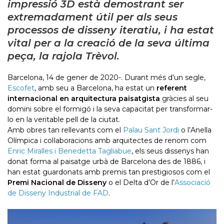
impressió 3D està demostrant ser
extremadament útil per als seus
processos de disseny iteratiu, i ha estat
vital per a la creació de la seva última
peça, la rajola Trèvol.
Barcelona, ​​14 de gener de 2020-. Durant més d’un segle,
Escofet
, amb seu a Barcelona, ​​ha estat un
referent
internacional en arquitectura paisatgista
gràcies al seu
domini sobre el formigó i la seva capacitat per transformar-
lo en la veritable pell de la ciutat.
Amb obres tan rellevants com el
Palau Sant Jordi
o l’Anella
Olímpica i col·laboracions amb arquitectes de renom com
Enric Miralles i Benedetta Tagliabue
, els seus dissenys han
donat forma al paisatge urbà de Barcelona des de 1886, i
han estat guardonats amb premis tan prestigiosos com el
Premi Nacional de Disseny
o el Delta d’Or de l’
Associació
de Disseny Industrial de FAD
.