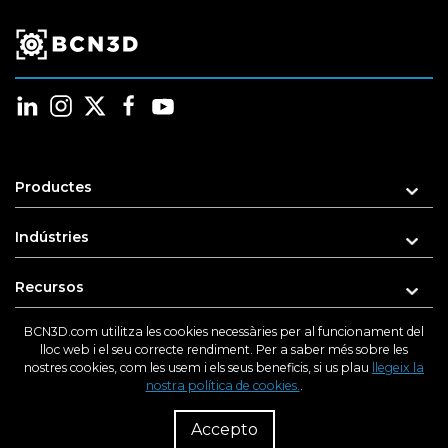
Productes
Indústries
Recursos
BCN3D.com utilitza les cookies necessàries per al funcionament del
Suport
lloc web i el seu correcte rendiment. Per a saber més sobre les
nostres cookies, com les usem i els seus beneficis, si us plau
llegeix la
nostra política de cookies.
.
Sobre nosaltres
R
Dist
Accepto