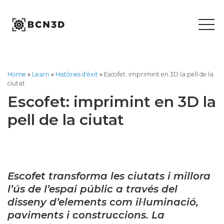
Skip
to
content
Home
»
Learn
»
Històries d'èxit
»
Escofet: imprimint en 3D la pell de la
ciutat
Escofet: imprimint en 3D la
pell de la ciutat
Escofet ​​transforma les ciutats i millora
l’ús de l’espai públic a través del
disseny d’elements com il·luminació,
paviments i construccions. La