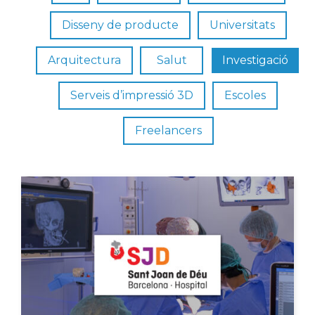
Disseny de producte
Universitats
Arquitectura
Salut
Investigació
Serveis d’impressió 3D
Escoles
Freelancers