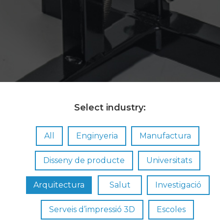
Select industry:
All
Enginyeria
Manufactura
Disseny de producte
Universitats
Arquitectura
Salut
Investigació
Serveis d’impressió 3D
Escoles