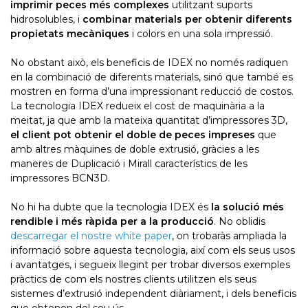
imprimir peces més complexes
utilitzant suports
hidrosolubles, i
combinar materials per obtenir diferents
propietats mecàniques
i colors en una sola impressió.
No obstant això, els beneficis de IDEX no només radiquen
en la combinació de diferents materials, sinó que també es
mostren en forma d’una impressionant reducció de costos.
La tecnologia IDEX redueix el cost de maquinària a la
meitat, ja que amb la mateixa quantitat d’impressores 3D,
el client pot obtenir el doble de peces impreses
que
amb altres màquines de doble extrusió, gràcies a les
maneres de Duplicació i Mirall característics de les
impressores BCN3D.
No hi ha dubte que la tecnologia IDEX és
la solució més
rendible i més ràpida per a la producció
. No oblidis
descarregar el nostre white paper
, on trobaràs ampliada la
informació sobre aquesta tecnologia, així com els seus usos
i avantatges, i segueix llegint per trobar diversos exemples
pràctics de com els nostres clients utilitzen els seus
sistemes d’extrusió independent diàriament, i dels beneficis
que obtenen del seu ús.