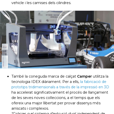
vehicle i les camises dels cilindres.
També la coneguda marca de calçat
Camper
utilitza la
tecnologia IDEX diàriament. Per a ells,
la fabricació de
prototips tridimensionals a través de la impressió en 3D
ha accelerat significativament el procés de llançament
de les seves noves col·leccions, a el temps que els
ofereix una major llibertat per provar dissenys més
arriscats i complexos.
“Gràcies a el sistema d’extrusió dual independent de