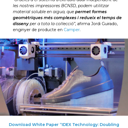
les nostres impressores BCN3D, podem utilitzar
material soluble en aigua, que
permet formes
geomètriques més complexes i redueix el temps de
disseny
per a tota la col·lecció”
, afirma Jordi Guirado,
enginyer de producte en
Camper
.
Download White Paper “IDEX Technology: Doubling