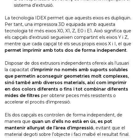
sistema d’extrusió.
La tecnologia IDEX permet que aquests eixos es dupliquin.
Per tant, una impressora 3D equipada amb aquesta
tecnologia té més eixos X0, X1, Z, E0 i E1. Això significa que
els capçals d’extrusió segueixen compartint els eixos Y i Z,
mentre que cada capçal té els seus propis eixos X i I, el que
permet imprimir amb tots dos de forma independent
.
Disposar de dos extrusors independents ofereix als l’usuari
la capacitat d
‘imprimir no només amb suports solubles
que permetin aconseguir geometries molt complexes,
sinó també amb diversos materials, així com imprimir
en dos colors diferents o fins i tot combinar diferents
mides de filtres
per obtenir peces més resistents o
accelerar el procés d’impressió.
Els dos capçals es controlen de forma independent, de
manera que
quan un d’ells no està en ús, es pot
mantenir allunyat de l’àrea d’impressió
, evitant que el
material degoti sobre l’objecte i faci malbé el resultat final.