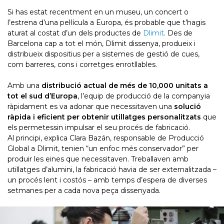
Si has estat recentment en un museu, un concert o
l’estrena d’una pel·lícula a Europa, és probable que t’hagis
aturat al costat d’un dels productes de
Dlimit
. Des de
Barcelona cap a tot el món, Dlimit dissenya, produeix i
distribueix dispositius per a sistemes de gestió de cues,
com barreres, cons i corretges enrotllables.
Amb una
distribució actual de més de 10,000 unitats a
tot el sud d’Europa
, l’equip de producció de la companyia
ràpidament es va adonar que necessitaven una
solució
ràpida i eficient per obtenir utillatges personalitzats
que
els permetessin impulsar el seu procés de fabricació.
Al principi, explica Clara Bazán, responsable de Producció
Global a Dlimit, tenien “un enfoc més conservador” per
produir les eines que necessitaven. Treballaven amb
utillatges d’alumini, la fabricació havia de ser externalitzada –
un procés lent i costós – amb temps d’espera de diverses
setmanes per a cada nova peça dissenyada.