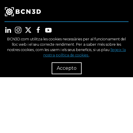
BCN3D.com utilitza les cookies necessàries per al funcionament del
lloc web i el seu correcte rendiment. Per a saber més sobre les
nostres cookies, com les usem i els seus beneficis, si us plau
llegeix la
Productes
nostra política de cookies.
.
R
Dist
Accepto
Indústries
Recursos
Suport
Sobre nosaltres