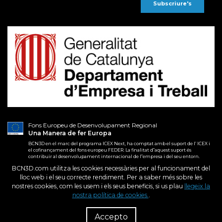
Fons Europeu de Desenvolupament Regional
Una Manera de fer Europa
BCN3D en el marc del programa ICEX Next, ha comptat amb el suport de l’ ICEX i
el cofinançament del fons europeu FEDER. La finalitat d‟aquest suport és
contribuir al desenvolupament internacional de l‟empresa i del seu entorn.
BCN3D.com utilitza les cookies necessàries per al funcionament del
lloc web i el seu correcte rendiment. Per a saber més sobre les
2026. BCN3D Technologies, Inc.
Condicions generals
nostres cookies, com les usem i els seus beneficis, si us plau
llegeix la
Tots els drets reservats.
Condicions de compra
nostra política de cookies.
.
R
Política de privacitat
Dist
Política de cookies
Accepto