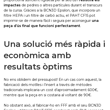
proporciona suficient rigidesa per al seu ús i
resistirà els
impactes
de pedres o altres partícules durant el transcurs
de la cursa. Gràcies a la BCN3D Epsilon, que incorpora un
filtre HEPA i un filtre de carbó actiu, el PAHT CF15 pot
imprimir-se de manera fàcil i segura per aconseguir
una
peça d’ús final que funcioni perfectament
.
Una solució més ràpida i
econòmica amb
resultats òptims
No ens oblidem del pressupost! En un cas com aquest, la
fabricació dels motlles i l’insert a través de mètodes
tradicionals implicaria un cost d’aproximadament 600€,
mentre que la peça en si costaria al voltant de 90€.
No obstant això, al fabricar-ho en FFF amb el seu BCN3D