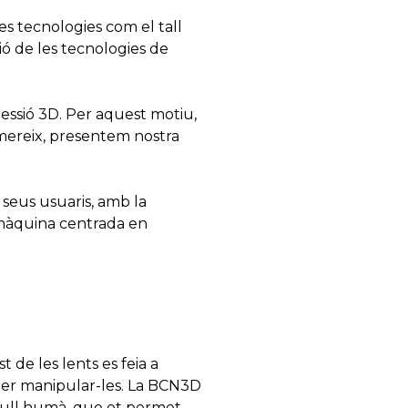
res tecnologies com el tall
ió de les tecnologies de
ssió 3D. Per aquest motiu,
ereix, presentem nostra
seus usuaris, amb la
a màquina centrada en
t de les lents es feia a
 per manipular-les. La BCN3D
 l’ull humà, que et permet