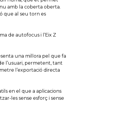
ntinu amb la coberta oberta.
ó que al seu torn es
ma de autofocus i l’Eix Z
esenta una millora pel que fa
e l’usuari, permetent, tant
rmetre l’exportació directa
ls en el que a aplicacions
itzar-les sense esforç i sense