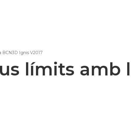
Epsilon Series
2,85mm Ø
 la BCN3D Ignis V2017
rk
Standard
Technical
Composites
eus límits amb