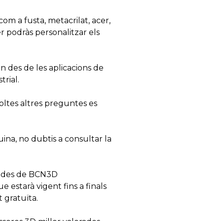
om a fusta, metacrilat, acer,
er podràs personalitzar els
an des de les aplicacions de
trial.
oltes altres preguntes es
ina, no dubtis a consultar la
l, des de BCN3D
estarà vigent fins a finals
 gratuïta.