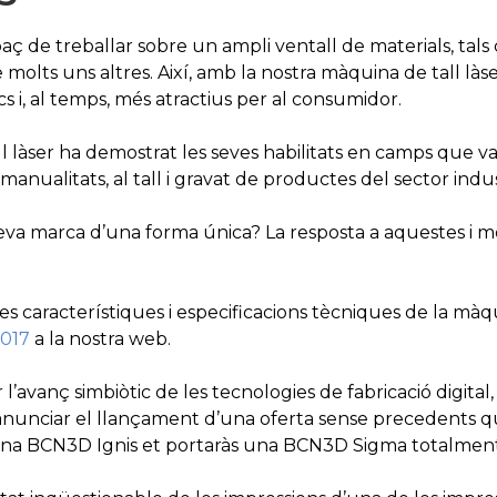
ç de treballar sobre un ampli ventall de materials, tals c
 molts uns altres. Així, amb la nostra màquina de tall làs
s i, al temps, més atractius per al consumidor.
ll làser ha demostrat les seves habilitats en camps que v
manualitats, al tall i gravat de productes del sector indus
eva marca d’una forma única? La resposta a aquestes i m
es característiques i especificacions tècniques de la màqu
2017
a la nostra web.
l’avanç simbiòtic de les tecnologies de fabricació digita
unciar el llançament d’una oferta sense precedents que 
’una BCN3D Ignis et portaràs una BCN3D Sigma totalment