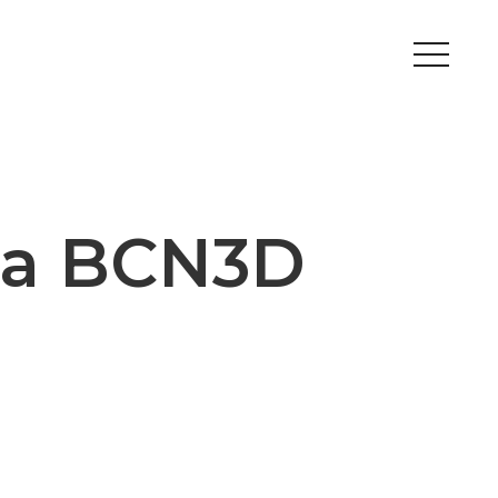
Peripherals
Metal
Open Filament Network
 la BCN3D