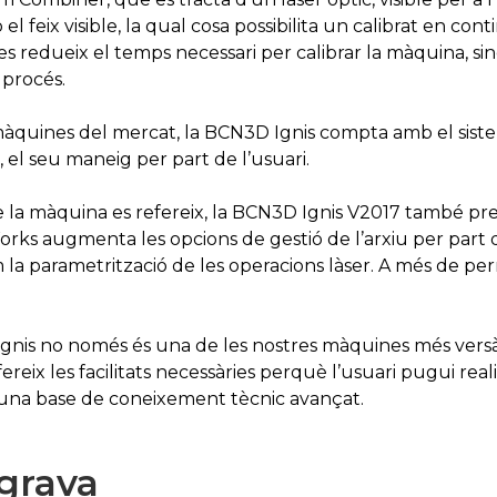
el feix visible, la qual cosa possibilita un calibrat en co
 redueix el temps necessari per calibrar la màquina, sin
l procés.
 màquines del mercat, la BCN3D Ignis compta amb el siste
u, el seu maneig per part de l’usuari.
e la màquina es refereix, la BCN3D Ignis V2017 també pr
rks augmenta les opcions de gestió de l’arxiu per part d
m la parametrització de les operacions làser. A més de pe
gnis no només és una de les nostres màquines més versàti
ereix les facilitats necessàries perquè l’usuari pugui real
una base de coneixement tècnic avançat.
 grava