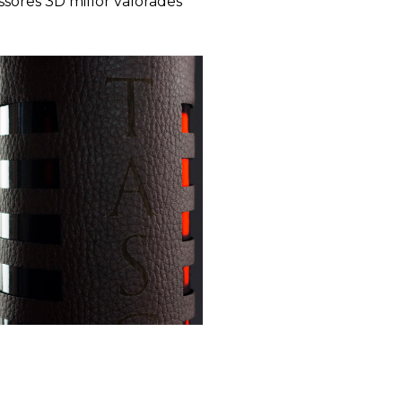
ssores 3D millor valorades