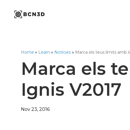
Skip
to
content
Industrial Series
Workbench Series
Omega Series
1,75mm Ø
Home
»
Learn
»
Notícies
»
Marca els teus límits amb
Open Filament Netwo
Marca els t
Ignis V2017
Nov 23, 2016