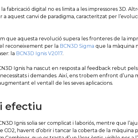
a fabricació digital no es limita a les impressores 3D. Alt
 a aquest canvi de paradigma, caracteritzat per l’evoluc
que aquesta revolució supera les fronteres de la impre
 el reconeixement per la
BCN3D Sigma
que la màquina m
ser: la
BCN3D Ignis V2017
.
CN3D Ignis ha nascut en resposta al feedback rebut pels 
es necessitats i demandes. Així, ens trobem enfront d’un
 i augmentant el ventall de les seves aplicacions.
 efectiu
N3D Ignis solia ser complicat i laboriós, mentre que l’ajus
e CO2, havent d’obrir i tancar la coberta de la màquina
m Combiner, que es tracta d’un làser òptic, visible per a