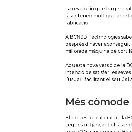
La revolució que ha generat l
làser tenen molt que aportar
fabricació.
A BCN3D Technologies sabem 
després d’haver aconseguit
millorada màquina de cort là
Aquesta nova versió de la B
intenció de satisfer les sev
l’usuari, facilitant el seu ús
Més còmode i
El procés de calibrat de la BC
cegues mitjançant el làser d
Ignis V2017 incorpora el Bea