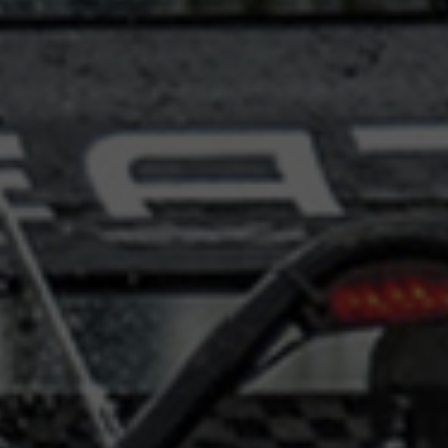
Epsilon Series
2,85mm Ø
rk
Standard
Technical
Composites