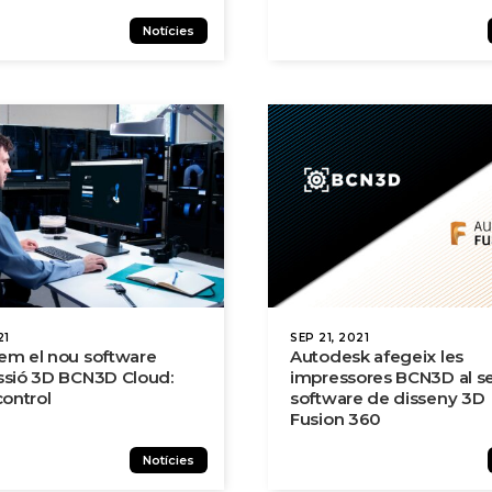
Notícies
21
SEP 21, 2021
em el nou software
Autodesk afegeix les
ssió 3D BCN3D Cloud:
impressores BCN3D al s
control
software de disseny 3D
Fusion 360
Notícies