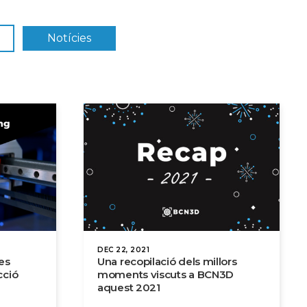
Notícies
DEC 22, 2021
es
Una recopilació dels millors
cció
moments viscuts a BCN3D
aquest 2021