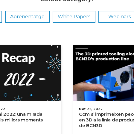
Aprenentatge
White Papers
Webinars
022
MAY 26, 2022
l 2022: una mirada
Com s’ imprimeixen pec
als millors moments
en 3D a la línia de produ
de BCN3D