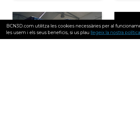
BCN3D.com utilitza les cookies necessàries per al funcioname
les usem i els seus beneficis, si us plau
llegeix la nostra políti
MAY 17, 2021
FEB 24, 20
Donem resposta a les teves
Una eina
preguntes sobre el nou
material
Smart Cabinet
perfect
Notícies