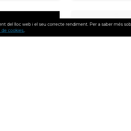
nt del lloc web i el seu correcte rendiment. Per a saber més sob
ca de cookies.
.
21
FEB 2, 2021
 màgica per trobar el
Resistent i soluble: què f
 d’impressió 3D
amb els nous filaments 
e
em afegit al nostre catàl
Tough PLA i BVOH?
Notícies