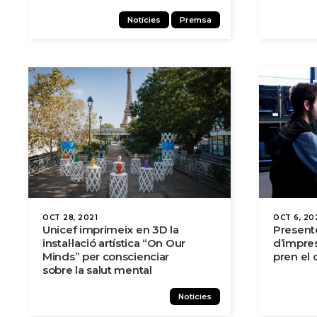
Notícies
Premsa
OCT 28, 2021
OCT 6, 20
Unicef ​​imprimeix en 3D la
Present
instal·lació artística “On Our
d’impre
Minds” per conscienciar
pren el 
sobre la salut mental
Notícies