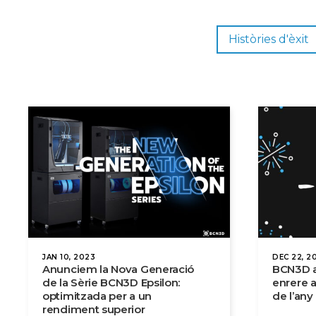
Històries d'èxit
JAN 10, 2023
DEC 22, 2
Anunciem la Nova Generació
BCN3D a
de la Sèrie BCN3D Epsilon:
enrere 
optimitzada per a un
de l’any
rendiment superior