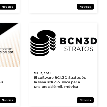
Notícies
Notícies
JUL 12, 2021
El software BCN3D Stratos és
eu
la seva solució única per a
una precisió mil.limètrica
Notícies
Notícies