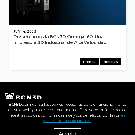
JUN 14, 2023
Presentamos la BCN3D Omega I60: Una
Impresora 3D Industrial de Alta Velocidad
Prensa
Noticias
BCN3D.com utiliza las cookies necesarias para el funcionamiento
del sitio web y su correcto rendimiento. Para saber más acerca de
nuestras cookies, cómo las usamos y sus beneficios, por favor
lee
nuestra política de cookies.
.
R
Dist
Acepto