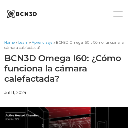
Skip
to
content
Home
»
Learn
»
Aprendizaje
»
BCN3D Omega I60: ¿Cómo funciona la
cámara calefactada?
BCN3D Omega I60: ¿Cómo
funciona la cámara
calefactada?
Jul 11, 2024