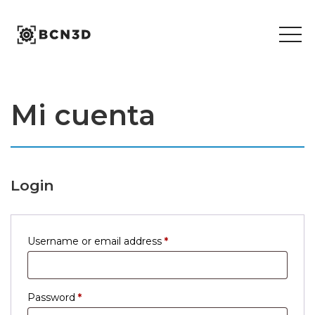
Skip
to
content
Mi cuenta
Login
Required
Username or email address
*
Required
Password
*