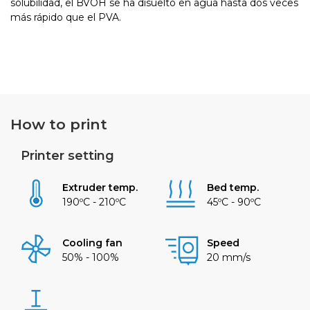
solubilidad, el BVOH se ha disuelto en agua hasta dos veces
más rápido que el PVA.
How to print
Printer setting
Extruder temp.
Bed temp.
190ºC - 210ºC
45ºC - 90ºC
Cooling fan
Speed
50% - 100%
20 mm/s