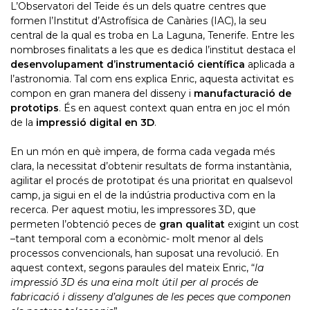
L’Observatori del Teide és un dels quatre centres que
formen l’Institut d’Astrofísica de Canàries (IAC), la seu
central de la qual es troba en La Laguna, Tenerife. Entre les
nombroses finalitats a les que es dedica l’institut destaca el
desenvolupament d’instrumentació científica
aplicada a
l’astronomia. Tal com ens explica Enric, aquesta activitat es
compon en gran manera del disseny i
manufacturació de
prototips
. És en aquest context quan entra en joc el món
de la
impressió digital en 3D
.
En un món en què impera, de forma cada vegada més
clara, la necessitat d’obtenir resultats de forma instantània,
agilitar el procés de prototipat és una prioritat en qualsevol
camp, ja sigui en el de la indústria productiva com en la
recerca. Per aquest motiu, les impressores 3D, que
permeten l’obtenció peces de
gran qualitat
exigint un cost
–tant temporal com a econòmic- molt menor al dels
processos convencionals, han suposat una revolució. En
aquest context, segons paraules del mateix Enric, “
la
impressió 3D és una eina molt útil per al procés de
fabricació i disseny d’algunes de les peces que componen