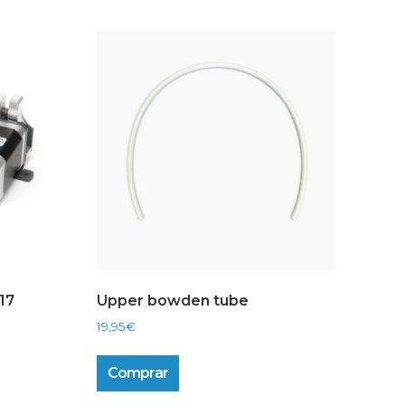
R17
Upper bowden tube
19,95
€
Comprar