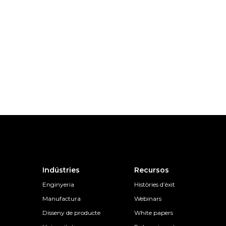
Indústries
Recursos
Enginyeria
Històries d’èxit
Manufactura
Webinars
Disseny de producte
White papers