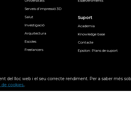
Universitats
Esdeveniments
Serveis d’impressió 3D
Salut
Suport
Investigació
Academia
Arquitectura
Knowledge base
Escoles
Contacte
Freelancers
Epsilon: Plans de suport
nt del lloc web i el seu correcte rendiment. Per a saber més sob
ca de cookies.
.
Condicions generals
Condicions de 