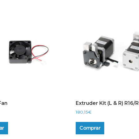
Fan
Extruder Kit (L & R) R16/
180,15
€
ar
Comprar