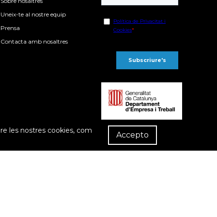
Sobre nosaltres
Uneix-te al nostre equip
Prensa
Contacta amb nosaltres
R
re les nostres cookies, com
Dist
Accepto
compra
Política de privacitat
Política de cookies