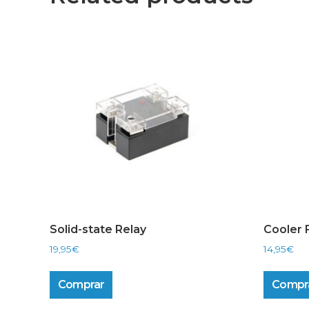
Solid-state Relay
Cooler 
19,95
€
14,95
€
Comprar
Compr