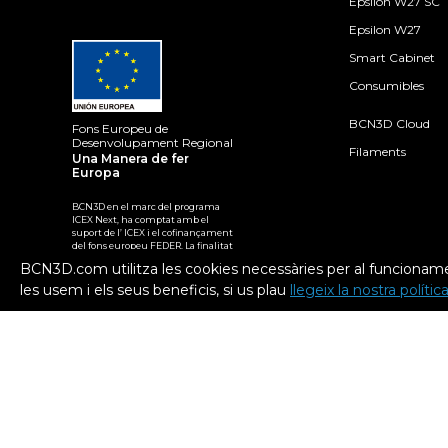
Epsilon W27 SC
Epsilon W27
Smart Cabinet
Consumibles
BCN3D Cloud
Fons Europeu de
Desenvolupament Regional
Filaments
Una Manera de fer
Europa
BCN3D en el marc del programa
ICEX Next, ha comptat amb el
suport de l’ ICEX i el cofinançament
del fons europeu FEDER. La finalitat
d‟aquest suport és contribuir al
BCN3D.com utilitza les cookies necessàries per al funcioname
desenvolupament internacional de
l‟empresa i del seu entorn.
les usem i els seus beneficis, si us plau
llegeix la nostra políti
2026. BCN3D Technologies, Inc. Tots els drets reservats.