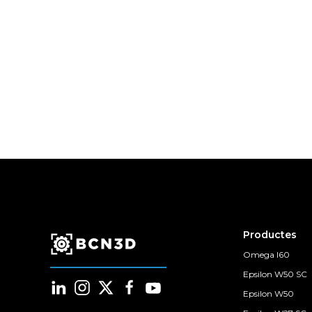
Productes
Omega I60
Epsilon W50 SC
Epsilon W50