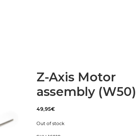
Epsilon Series
2,85mm Ø
rk
Standard
Technical
Composites
Z-Axis Motor
assembly (W50)
49,95
€
Out of stock