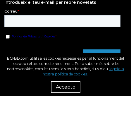
Introdueix el teu e-mail per rebre novetats
BCN3D.com utilitza les cookies necessàries per al funcionament del
lloc web i el seu correcte rendiment. Per a saber més sobre les
nostres cookies, com les usem i els seus beneficis, si us plau
llegeix la
nostra política de cookies.
.
R
Dist
Accepto
Fons Europeu de Desenvolupament Regional