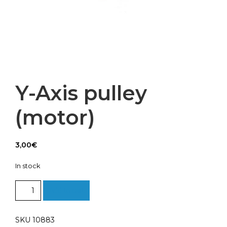
Y-Axis pulley
(motor)
3,00
€
In stock
Y-
Add to cart
Axis
pulley
(motor)
SKU 10883