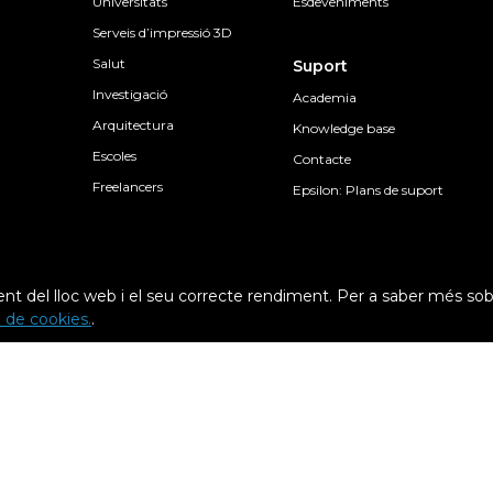
Universitats
Esdeveniments
Serveis d’impressió 3D
Salut
Suport
Investigació
Academia
Arquitectura
Knowledge base
Escoles
Contacte
Freelancers
Epsilon: Plans de suport
nt del lloc web i el seu correcte rendiment. Per a saber més sob
ca de cookies.
.
Condicions generals
Condicions de 