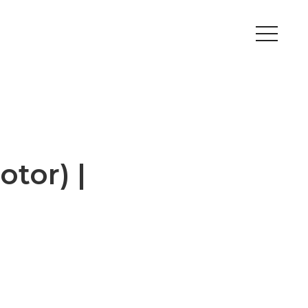
Peripherals
Metal
Open Filament Network
otor) |