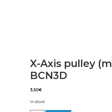
Epsilon Series
2,85mm Ø
rk
Standard
Technical
Composites
X-Axis pulley (m
BCN3D
3,50
€
In stock