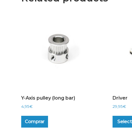
Y-Axis pulley (long bar)
Driver
4,95
€
29,95
€
Comprar
Select