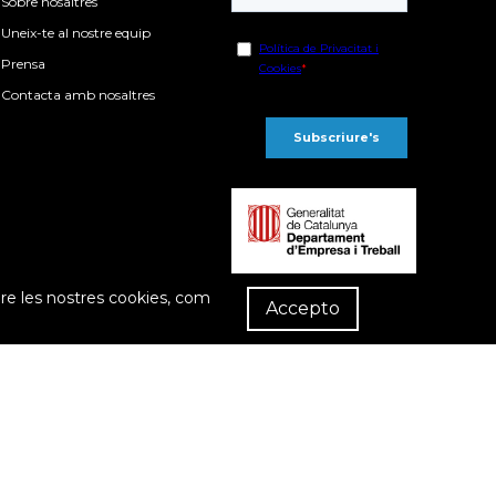
Sobre nosaltres
Uneix-te al nostre equip
Prensa
Contacta amb nosaltres
R
re les nostres cookies, com
Dist
Accepto
compra
Política de privacitat
Política de cookies