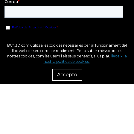
BCN3D.com utilitza les cookies necessàries per al funcionament del
lloc web i el seu correcte rendiment. Per a saber més sobre les
nostres cookies, com les usem i els seus beneficis, si us plau
llegeix la
nostra política de cookies.
.
R
Dist
Accepto
Fons Europeu de Desenvolupament Regional
Una Manera de fer Europa
BCN3D en el marc del programa ICEX Next, ha comptat amb el suport de l’ ICEX i