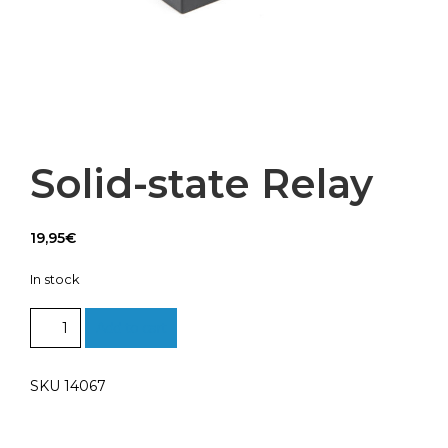
Solid-state Relay
19,95
€
In stock
Solid-
Add to cart
state
Relay
quantity
SKU 14067