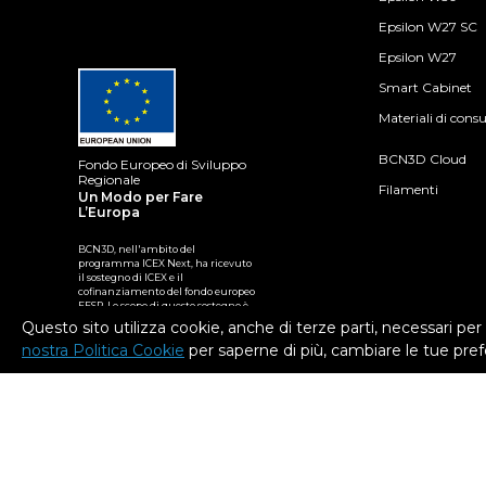
Epsilon W27 SC
Epsilon W27
Smart Cabinet
Materiali di con
BCN3D Cloud
Fondo Europeo di Sviluppo
Regionale
Filamenti
Un Modo per Fare
L’Europa
BCN3D, nell'ambito del
programma ICEX Next, ha ricevuto
il sostegno di ICEX e il
cofinanziamento del fondo europeo
FESR. Lo scopo di questo sostegno è
quello di contribuire allo sviluppo
Questo sito utilizza cookie, anche di terze parti, necessari per i
internazionale dell'azienda e del
nostra Politica Cookie
per saperne di più, cambiare le tue pref
suo ambiente.
2026. BCN3D Technologies, Inc. All Rights Reserved.