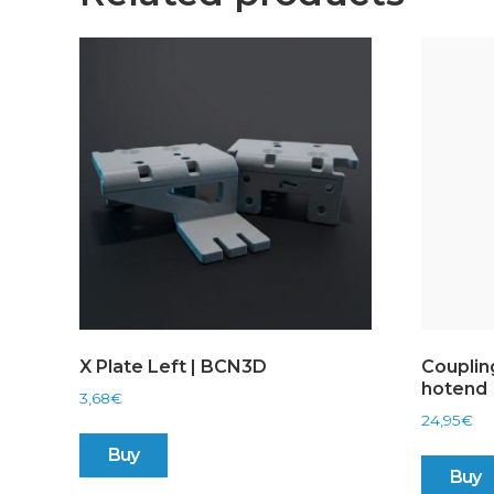
X Plate Left | BCN3D
Couplin
hotend
3,68
€
24,95
€
Buy
Buy