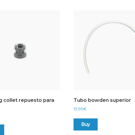
g collet repuesto para
Tubo bowden superior
19,95
€
Buy