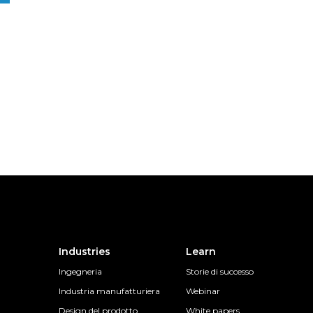
Industries
Learn
Ingegneria
Storie di successo
Industria manufatturiera
Webinar
Design del prodotto
White papers