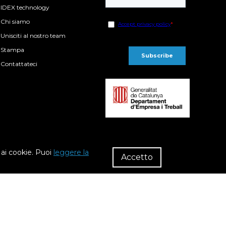
IDEX technology
Chi siamo
Unisciti al nostro team
Stampa
Contattateci
P
a ai cookie. Puoi
leggere la
Riv
Accetto