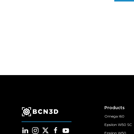
Products
Omega I60
Epsilon W50 SC
Epsilon W50