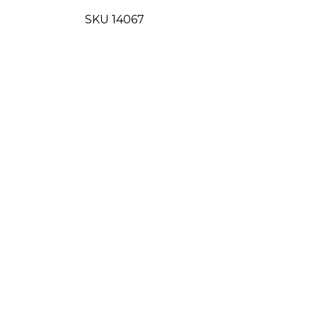
Relay
quantity
SKU 14067