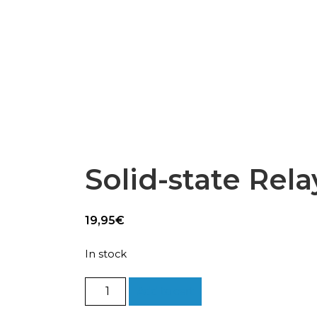
Epsilon Series
2,85mm Ø
rk
Standard
Technical
Composites
Solid-state Rela
19,95
€
In stock
Solid-
Add to cart
state