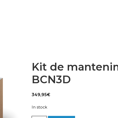
Epsilon Series
2,85mm Ø
rk
Standard
Technical
Composites
Kit de manteni
BCN3D
349,95
€
In stock