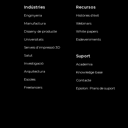
Indústries
Recursos
Enginyeria
Històries d’èxit
Manufactura
Webinars
Disseny de producte
White papers
Universitats
Esdeveniments
Serveis d’impressió 3D
Salut
Suport
Investigació
Academia
Arquitectura
Knowledge base
Escoles
Contacte
Freelancers
Epsilon: Plans de suport