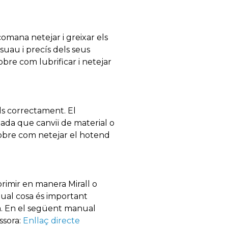
omana netejar i greixar els
suau i precís dels seus
re com lubrificar i netejar
ds correctament. El
ada que canviï de material o
 sobre com netejar el hotend
imir en manera Mirall o
qual cosa és important
ra. En el següent manual
ssora:
Enllaç directe