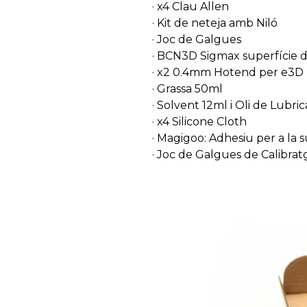
· x4 Clau Allen
· Kit de neteja amb Niló
· Joc de Galgues
· BCN3D Sigmax superfície d
· x2 0.4mm Hotend per e3D
· Grassa 50ml
· Solvent 12ml i Oli de Lubri
· x4 Silicone Cloth
· Magigoo: Adhesiu per a la s
· Joc de Galgues de Calibrat