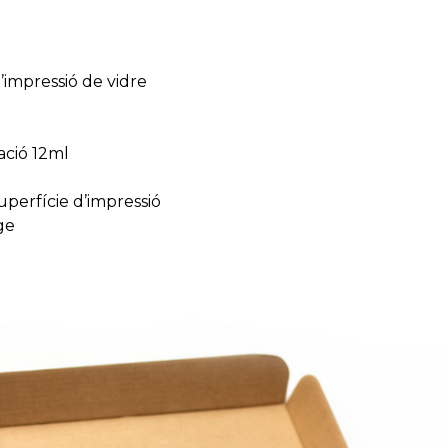
’impressió de vidre
cació 12ml
uperfície d’impressió
ge