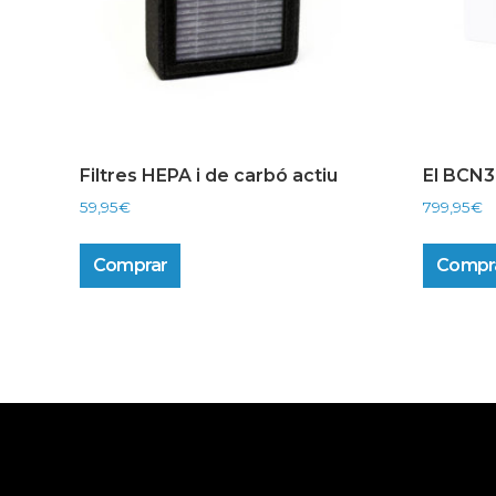
Filtres HEPA i de carbó actiu
El BCN3
59,95
€
799,95
€
Comprar
Compr