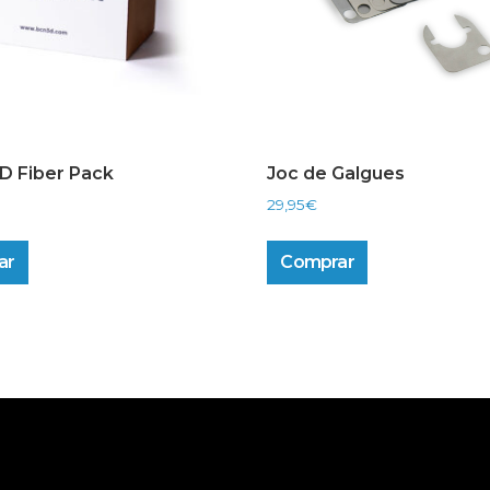
D Fiber Pack
Joc de Galgues
29,95
€
ar
Comprar