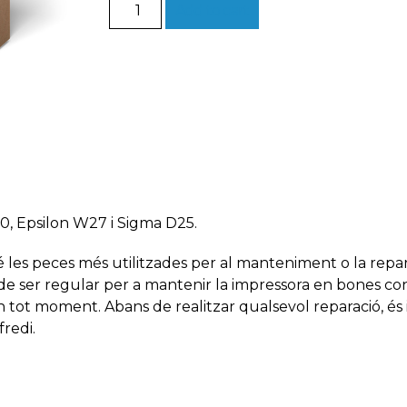
Kit
Add to cart
de
manteniment
BCN3D
quantity
, Epsilon W27 i Sigma D25.
les peces més utilitzades per al manteniment o la repara
e ser regular per a mantenir la impressora en bones con
en tot moment. Abans de realitzar qualsevol reparació, és
fredi.