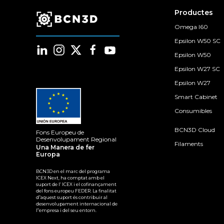
Productes
Omega I60
Epsilon W50 SC
Epsilon W50
Epsilon W27 SC
Epsilon W27
Smart Cabinet
Consumibles
BCN3D Cloud
Fons Europeu de
Desenvolupament Regional
Filaments
Una Manera de fer
Europa
BCN3D en el marc del programa
ICEX Next, ha comptat amb el
suport de l’ ICEX i el cofinançament
del fons europeu FEDER. La finalitat
d‟aquest suport és contribuir al
desenvolupament internacional de
l‟empresa i del seu entorn.