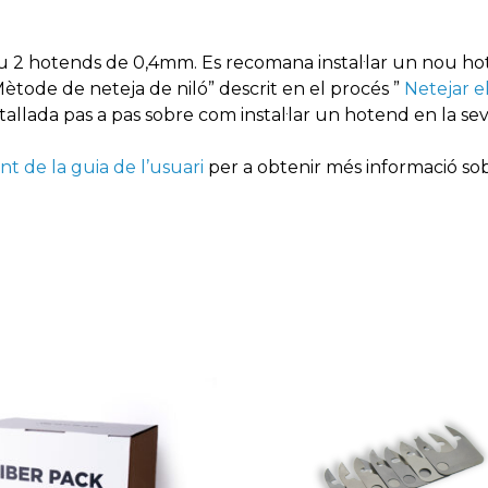
u 2 hotends de 0,4mm. Es recomana instal·lar un nou h
Mètode de neteja de niló” descrit en el procés ”
Netejar e
llada pas a pas sobre com instal·lar un hotend en la se
t de la guia de l’usuari
per a obtenir més informació so