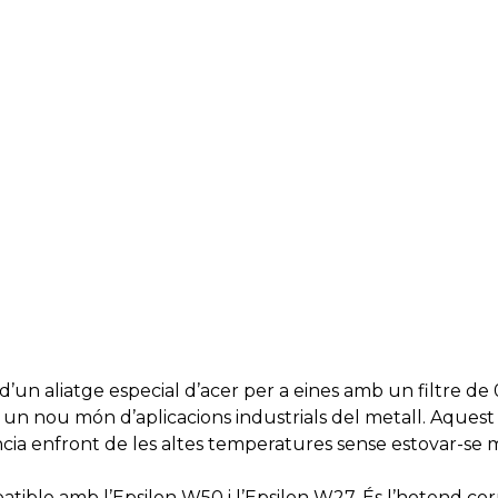
quantity
d’un aliatge especial d’acer per a eines amb un filtre 
 un nou món d’aplicacions industrials del metall. Aque
cia enfront de les altes temperatures sense estovar-se m
ible amb l’Epsilon W50 i l’Epsilon W27. És l’hotend co