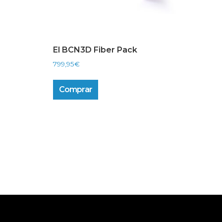
El BCN3D Fiber Pack
799,95
€
Comprar