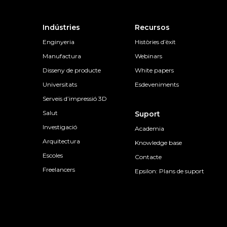
Indústries
Recursos
Enginyeria
Històries d’èxit
Manufactura
Webinars
Disseny de producte
White papers
Universitats
Esdeveniments
Serveis d’impressió 3D
Salut
Suport
Investigació
Academia
Arquitectura
Knowledge base
Escoles
Contacte
Freelancers
Epsilon: Plans de suport