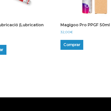
ubricació (Lubrication
Magigoo Pro PPGF 50ml
32,00
€
Comprar
ar