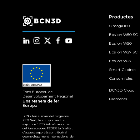
Productes
Omega I60
Epsilon W50 SC
Epsilon W50
Epsilon W27 SC
Epsilon W27
Smart Cabinet
Consumibles
BCN3D Cloud
Fons Europeu de
Desenvolupament Regional
Filaments
Una Manera de fer
Europa
BCN3D en el marc del programa
ICEX Next, ha comptat amb el
suport de l’ ICEX i el cofinançament
del fons europeu FEDER. La finalitat
d‟aquest suport és contribuir al
desenvolupament internacional de