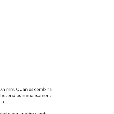
de 0,4 mm. Quan es combina
st hotend és immensament
ai.
rrecte per imprimir amb