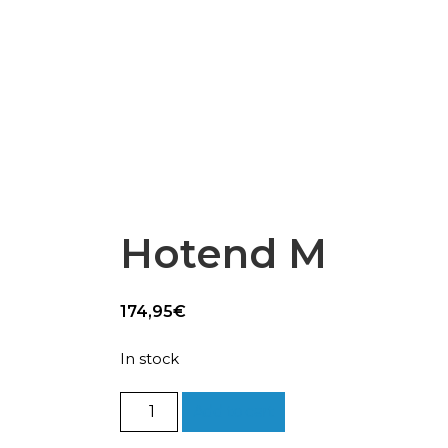
Epsilon Series
2,85mm Ø
rk
Standard
Technical
Composites
Hotend M
174,95
€
In stock
Hotend
Add to cart
M