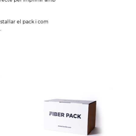
tal·lar el pack i com
k
.