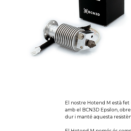
El nostre Hotend M està fet 
amb el BCN3D Epsilon, obre
dur i manté aquesta resistèn
El Hotend M només és compat