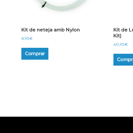
Kit de neteja amb Nylon
Kit de L
Kit)
6,95
€
40,95
€
Comprar
Compr