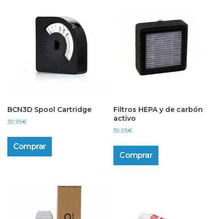
BCN3D Spool Cartridge
Filtros HEPA y de carbón
activo
39,95
€
59,95
€
Comprar
Comprar