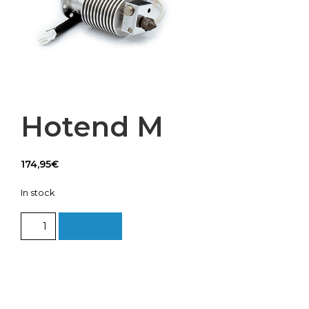
Hotend M
174,95
€
In stock
Hotend
Add to cart
M
quantity