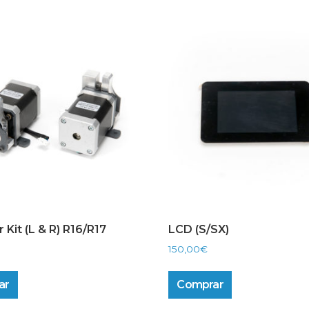
 Kit (L & R) R16/R17
LCD (S/SX)
150,00
€
ar
Comprar