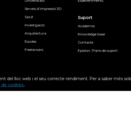
Universitats
Esdeveniments
Serveis d’impressió 3D
Salut
Suport
Investigació
Academia
Arquitectura
Knowledge base
Escoles
Contacte
Freelancers
Epsilon: Plans de suport
nt del lloc web i el seu correcte rendiment. Per a saber més sob
ca de cookies.
.
Condicions generals
Condicions de 