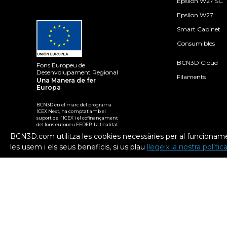
Epsilon W27 SC
Epsilon W27
Smart Cabinet
Consumibles
BCN3D Cloud
Fons Europeu de
Desenvolupament Regional
Filaments
Una Manera de fer
Europa
BCN3D en el marc del programa
ICEX Next, ha comptat amb el
suport de l’ ICEX i el cofinançament
del fons europeu FEDER. La finalitat
d‟aquest suport és contribuir al
BCN3D.com utilitza les cookies necessàries per al funcioname
desenvolupament internacional de
l‟empresa i del seu entorn.
les usem i els seus beneficis, si us plau
llegeix la nostra políti
2026. BCN3D Technologies, Inc. Tots els drets reservats.