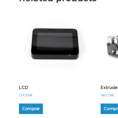
LCD
Extruder
124,95
€
180,15
€
Comprar
Compr