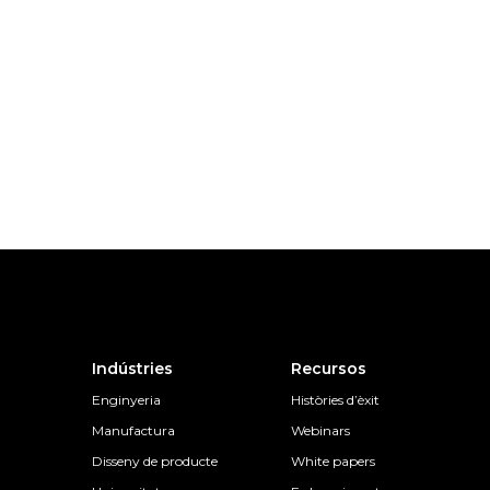
Indústries
Recursos
Enginyeria
Històries d’èxit
Manufactura
Webinars
Disseny de producte
White papers