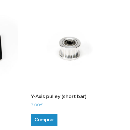
Y-Axis pulley (short bar)
3,00
€
Comprar