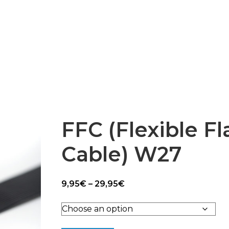
Epsilon Series
2,85mm Ø
rk
Standard
Technical
Composites
FFC (Flexible Fl
Cable) W27
Price
9,95
€
–
29,95
€
range:
9,95€
through