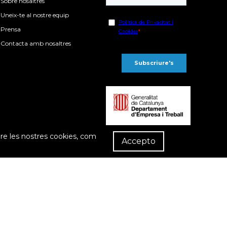
Sobre nosaltres
Uneix-te al nostre equip
Prensa
Contacta amb nosaltres
R
re les nostres cookies, com
Dist
Accepto
compra
Política de privacitat
Política de cookies