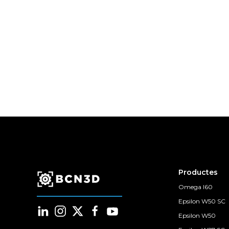
Productes
Omega I60
Epsilon W50 SC
Epsilon W50