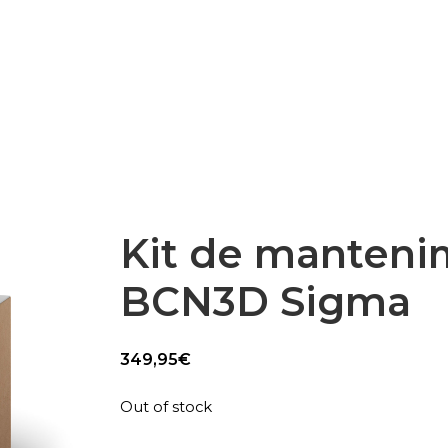
Epsilon Series
2,85mm Ø
rk
Standard
Technical
Composites
Kit de manteni
BCN3D Sigma
349,95
€
Out of stock