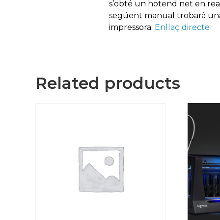
s’obté un hotend net en real
següent manual trobarà una 
impressora:
Enllaç directe
Related products