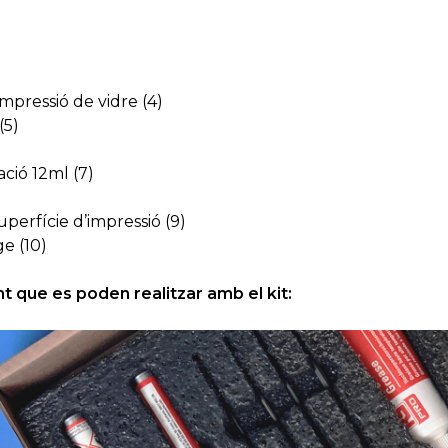
mpressió de vidre (4)
(5)
ació 12ml (7)
uperfície d’impressió (9)
ge (10)
que es poden realitzar amb el kit: