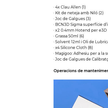
· 4x Clau Allen (1)
· Kit de neteja amb Niló (2)
· Joc de Galgues (3)
· BCN3D Sigma superfície d’i
· x2 0.4mm Hotend per e3D 
· Grassa 50ml (6)
· Solvent 12ml i Oli de Lubric
· x4 Silicone Cloth (8)
· Magigoo: Adhesiu per a la s
· Joc de Galgues de Calibrat
Operacions de manteniment 