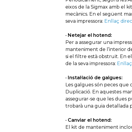
eixos de la Sigmax amb el k
mecànics. En el següent manu
seva impressora:
Enllaç dire
· Netejar el hotend:
Per a assegurar una impress
manteniment de l’interior d
si el filtre està obstruït. 
de la seva impressora:
Enllaç
· Instal·lació de galgues:
Les galgues són peces que 
Duplicació. En aquestes mane
assegurar-se que les dues pu
trobarà una guia detallada p
· Canviar el hotend:
El kit de manteniment incl