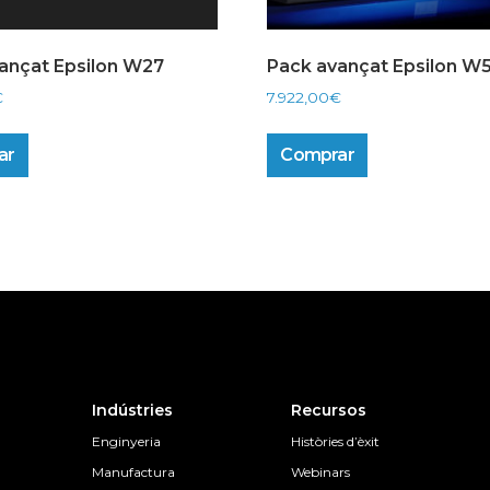
ançat Epsilon W27
Pack avançat Epsilon W
€
7.922,00
€
ar
Comprar
Indústries
Recursos
Enginyeria
Històries d’èxit
Manufactura
Webinars