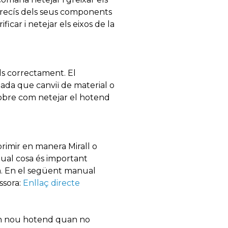
 precís dels seus components
car i netejar els eixos de la
ds correctament. El
ada que canviï de material o
 sobre com netejar el hotend
imir en manera Mirall o
qual cosa és important
ra. En el següent manual
ssora:
Enllaç directe
 un nou hotend quan no