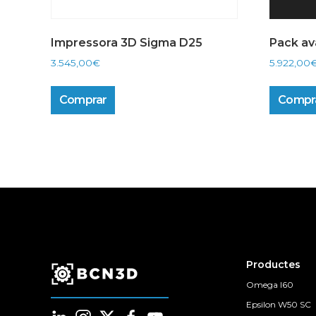
Impressora 3D Sigma D25
Pack av
3.545,00
€
5.922,00
Comprar
Compr
Productes
Omega I60
Epsilon W50 SC