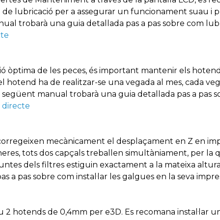
it de lubricació per a assegurar un funcionament suau i
al trobarà una guia detallada pas a pas sobre com lubrifi
cte
ió òptima de les peces, és important mantenir els hoten
el hotend ha de realitzar-se una vegada al mes, cada veg
En el següent manual trobarà una guia detallada pas a pas
 directe
corregeixen mecànicament el desplaçament en Z en impr
res, tots dos capçals treballen simultàniament, per la 
ntes dels filtres estiguin exactament a la mateixa altu
as a pas sobre com instal·lar les galgues en la seva impre
ou 2 hotends de 0,4mm per e3D. Es recomana instal·lar