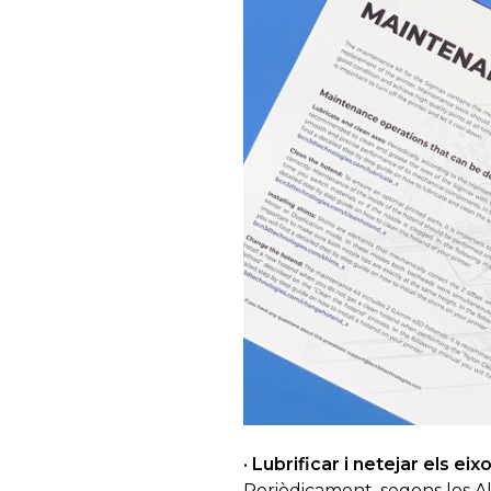
· Lubrificar i netejar els eixo
Periòdicament, segons les Al