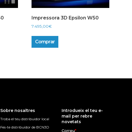
50
Impressora 3D Epsilon W50
7.495,00
€
Comprar
Sobre nosaltres
Introdueix el teu e-
mail per rebre
Troba el teu distribuidor local
novetats
Fes-te distribuïdor de BCN3D