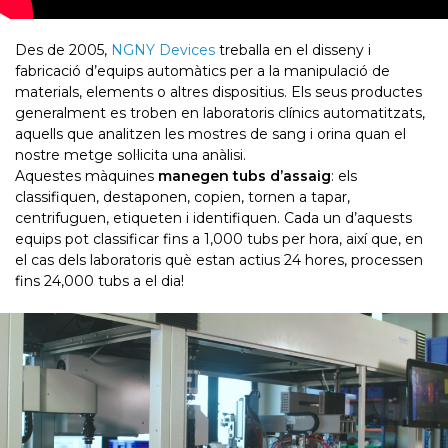
Des de 2005,
NGNY Devices
treballa en el disseny i
fabricació d’equips automàtics per a la manipulació de
materials, elements o altres dispositius. Els seus productes
generalment es troben en laboratoris clínics automatitzats,
aquells que analitzen les mostres de sang i orina quan el
nostre metge sol·licita una anàlisi.
Aquestes màquines
manegen tubs d’assaig
: els
classifiquen, destaponen, copien, tornen a tapar,
centrifuguen, etiqueten i identifiquen. Cada un d’aquests
equips pot classificar fins a 1,000 tubs per hora, així que, en
el cas dels laboratoris què estan actius 24 hores, processen
fins 24,000 tubs a el dia!