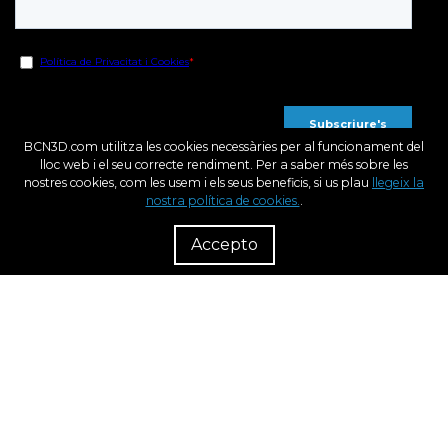
BCN3D.com utilitza les cookies necessàries per al funcionament del
lloc web i el seu correcte rendiment. Per a saber més sobre les
nostres cookies, com les usem i els seus beneficis, si us plau
llegeix la
nostra política de cookies.
.
R
Dist
Accepto
Fons Europeu de Desenvolupament Regional
Una Manera de fer Europa
BCN3D en el marc del programa ICEX Next, ha comptat amb el suport de l’ ICEX i
el cofinançament del fons europeu FEDER. La finalitat d‟aquest suport és
contribuir al desenvolupament internacional de l‟empresa i del seu entorn.