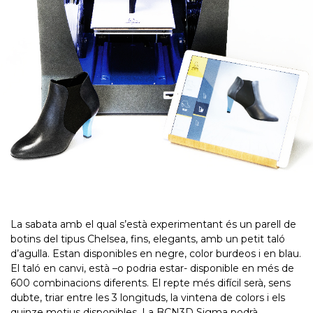
La sabata amb el qual s’està experimentant és un parell de
botins del tipus Chelsea, fins, elegants, amb un petit taló
d’agulla. Estan disponibles en negre, color burdeos i en blau.
El taló en canvi, està –o podria estar- disponible en més de
600 combinacions diferents. El repte més difícil serà, sens
dubte, triar entre les 3 longituds, la vintena de colors i els
quinze motius disponibles. La BCN3D Sigma podrà