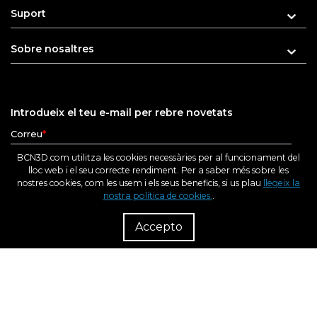
Suport
Sobre nosaltres
Introdueix el teu e-mail per rebre novetats
BCN3D.com utilitza les cookies necessàries per al funcionament del
lloc web i el seu correcte rendiment. Per a saber més sobre les
nostres cookies, com les usem i els seus beneficis, si us plau
llegeix la
nostra política de cookies.
.
R
Dist
Accepto