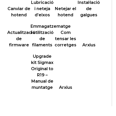
Lubricació
Instal·lació
Canviar de
i neteja
Netejar el
de
hotend
d’eixos
hotend
galgues
Emmagatzematge
Actualització
i utilització
Com
de
de
tensar les
firmware
filaments
corretges
Arxius
Upgrade
kit Sigmax
Original to
R19 –
Manual de
muntatge
Arxius