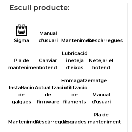
Escull producte:
Manual
Sigma
d’usuari
Manteniment
Descàrregues
Lubricació
Pla de
Canviar
i neteja
Netejar el
manteniment
hotend
d’eixos
hotend
Emmagatzematge
Instal·lació
Actualització
i utilització
de
de
de
Manual
galgues
firmware
filaments
d’usuari
Pla de
Manteniment
Descàrregues
Upgrades
manteniment