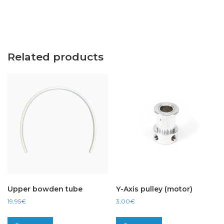
Related products
Upper bowden tube
Y-Axis pulley (motor)
19,95
€
3,00
€