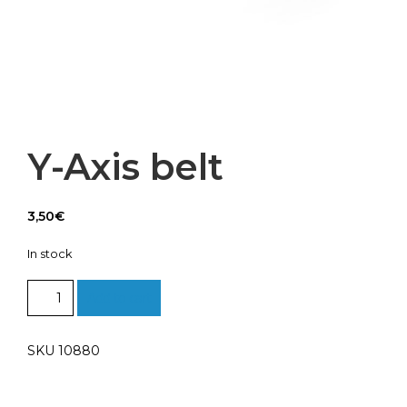
Y-Axis belt
3,50
€
In stock
Y-
Add to cart
Axis
belt
quantity
SKU 10880