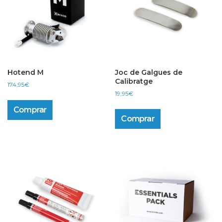
Hotend M
Joc de Galgues de
Calibratge
174,95
€
19,95
€
Comprar
Comprar