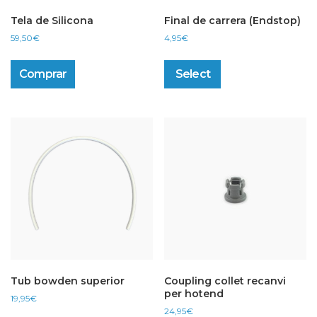
Tela de Silicona
Final de carrera (Endstop)
59,50
€
4,95
€
This
product
Comprar
Select
has
multiple
variants.
The
options
may
be
chosen
on
the
product
page
Tub bowden superior
Coupling collet recanvi
per hotend
19,95
€
24,95
€