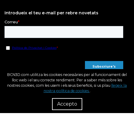
Introdueix el teu e-mail per rebre novetats
BCN3D.com utilitza les cookies necessàries per al funcionament del
lloc web i el seu correcte rendiment. Per a saber més sobre les
nostres cookies, com les usem i els seus beneficis, si us plau
llegeix la
nostra política de cookies.
.
R
Dist
Accepto