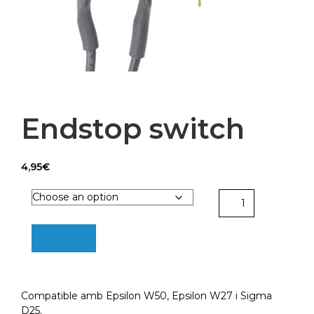
Endstop switch
4,95
€
Endstop
switch
quantity
Add to cart
Compatible amb Epsilon W50, Epsilon W27 i Sigma
D25.