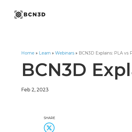
Skip
to
content
Industrial Series
Workbench Series
Omega Series
1,75mm Ø
Home
»
Learn
»
Webinars
»
BCN3D Explains: PLA vs 
Open Filament Netwo
BCN3D Expla
Feb 2, 2023
SHARE