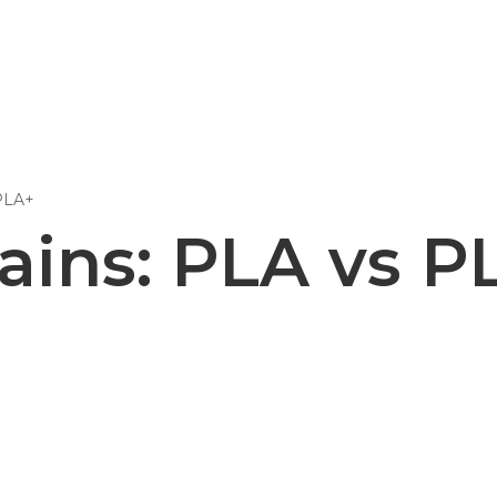
Epsilon Series
2,85mm Ø
PLA+
rk
Standard
Technical
Composites
ins: PLA vs P