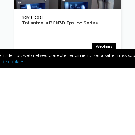
NOV 9, 2021
Tot sobre la BCN3D Epsilon Series
Webinars
nt del lloc web i el seu correcte rendiment. Per a saber més sob
ca de cookies.
.
Indústries
Recursos
Enginyeria
Històries d’èxit
Manufactura
Webinars
Disseny de producte
White papers