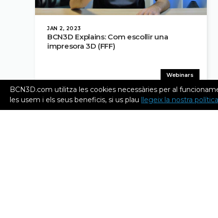
JAN 2, 2023
BCN3D Explains: Com escollir una
impresora 3D (FFF)
Webinars
BCN3D.com utilitza les cookies necessàries per al funcioname
les usem i els seus beneficis, si us plau
llegeix la nostra políti
Productes
Omega I60
Epsilon W50 SC
Epsilon W50