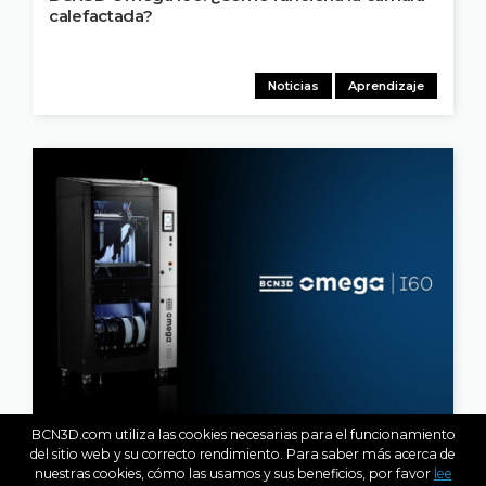
calefactada?
Noticias
Aprendizaje
BCN3D.com utiliza las cookies necesarias para el funcionamiento
JUN 14, 2023
del sitio web y su correcto rendimiento. Para saber más acerca de
Presentamos la BCN3D Omega I60: Una
nuestras cookies, cómo las usamos y sus beneficios, por favor
lee
Impresora 3D Industrial de Alta Velocidad