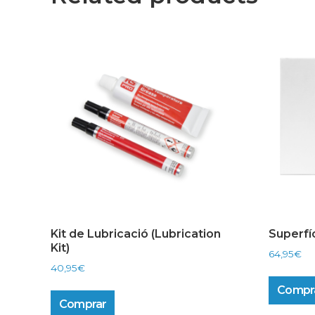
Kit de Lubricació (Lubrication
Superfí
Kit)
64,95
€
40,95
€
Compr
Comprar