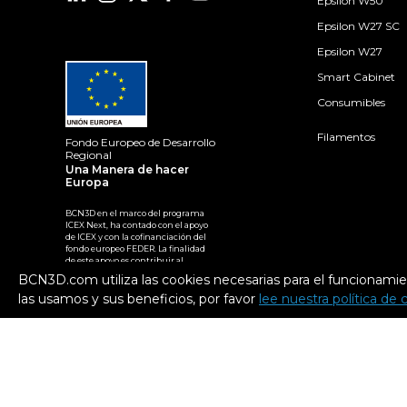
Epsilon W50
Epsilon W27 SC
Epsilon W27
Smart Cabinet
Consumibles
Filamentos
Fondo Europeo de Desarrollo
Regional
Una Manera de hacer
Europa
BCN3D en el marco del programa
ICEX Next, ha contado con el apoyo
de ICEX y con la cofinanciación del
fondo europeo FEDER. La finalidad
de este apoyo es contribuir al
desarrollo internacional de la
BCN3D.com utiliza las cookies necesarias para el funcionamie
empresa y de su entorno.
las usamos y sus beneficios, por favor
lee nuestra política de 
2026. BCN3D Technologies, Inc. Todos los derechos
reservados