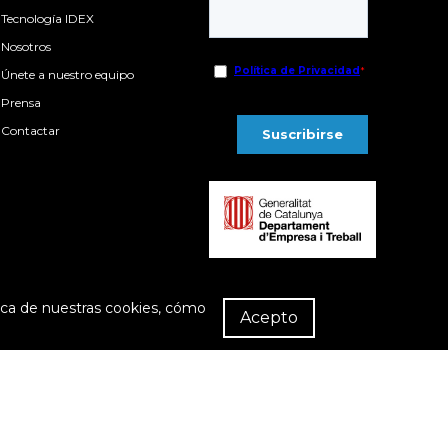
Tecnología IDEX
Nosotros
Únete a nuestro equipo
Prensa
Contactar
R
rca de nuestras cookies, cómo
Dist
Acepto
ompra
Política de privacidad
Política de cookies