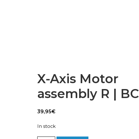
Epsilon Series
2,85mm Ø
rk
Standard
Technical
Composites
X-Axis Motor
assembly R | B
39,95
€
In stock