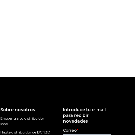
Sobre nosotros
Introduce tu e-mail
para recibir
Encuentra tu distribuidor
novedades
local
Hazte distribuidor de BCN3D