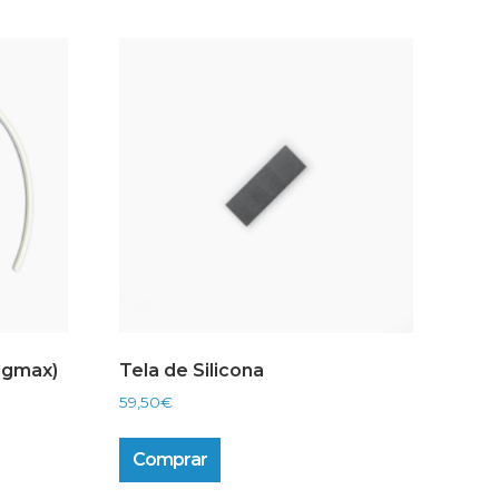
igmax)
Tela de Silicona
59,50
€
Comprar