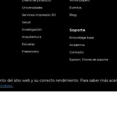
Diseño de producto
White papers
Universidades
Eventos
Servicios impresión 3D
Blog
Salud
Investigación
Soporte
Arquitectura
Knowledge base
Escuelas
Academia
Freelancers
Contacto
Epsilon: Planes de soporte
nto del sitio web y su correcto rendimiento. Para saber más ace
cookies.
.
Condiciones generales
Condiciones de c