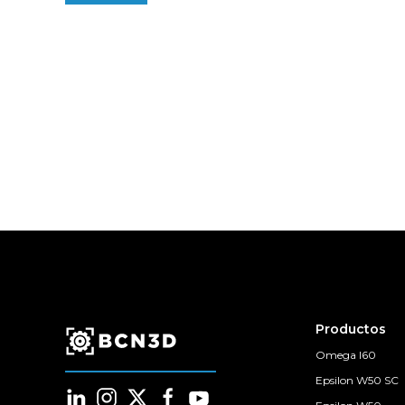
Productos
Omega I60
Epsilon W50 SC