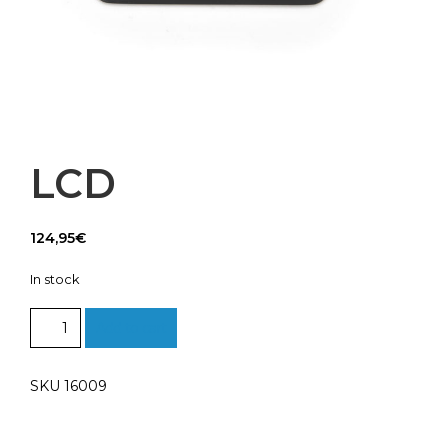
LCD
124,95
€
In stock
LCD
Add to cart
quantity
SKU 16009