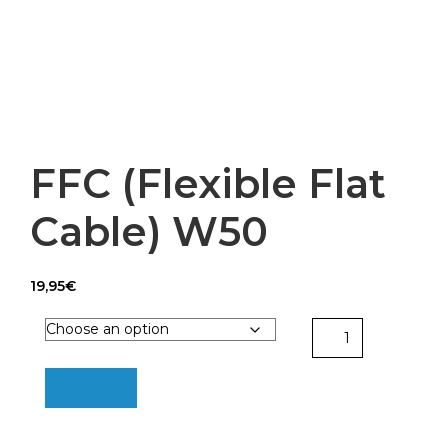
FFC (Flexible Flat
Cable) W50
19,95
€
FFC
(Flexible
Flat
Add to cart
Cable)
W50
quantity