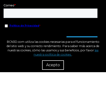
BCN3D.com utiliza las cookies necesarias para el funcionamiento
del sitio web y su correcto rendimiento. Para saber más acerca de
nuestras cookies, cómo las usamos y sus beneficios, por favor
lee
nuestra política de cookies.
.
R
Dist
Acepto
Fondo Europeo de Desarrollo Regional
Una Manera de hacer Europa