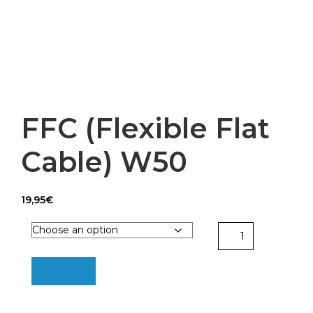
FFC (Flexible Flat
Cable) W50
19,95
€
FFC
(Flexible
Flat
Add to cart
Cable)
W50
quantity