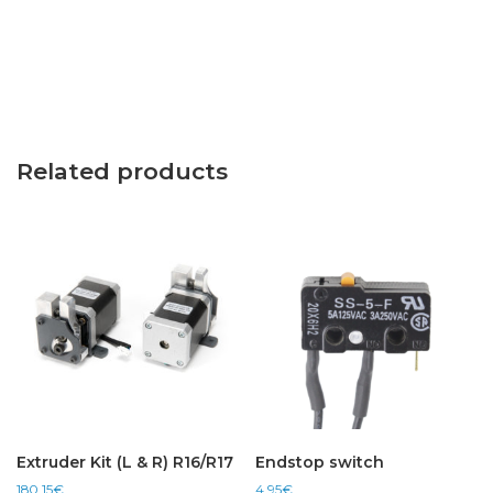
Related products
Extruder Kit (L & R) R16/R17
Endstop switch
180,15
€
4,95
€