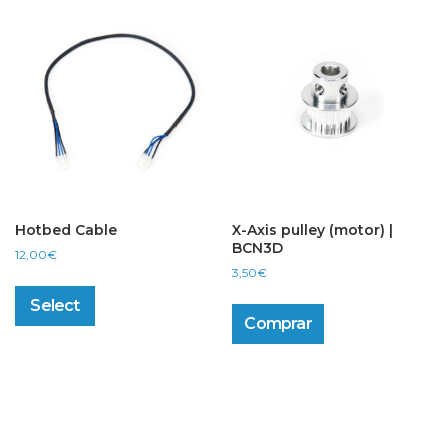
Hotbed Cable
X-Axis pulley (motor) |
BCN3D
12,00
€
3,50
€
This
product
Select
has
Comprar
multiple
variants.
The
options
may
be