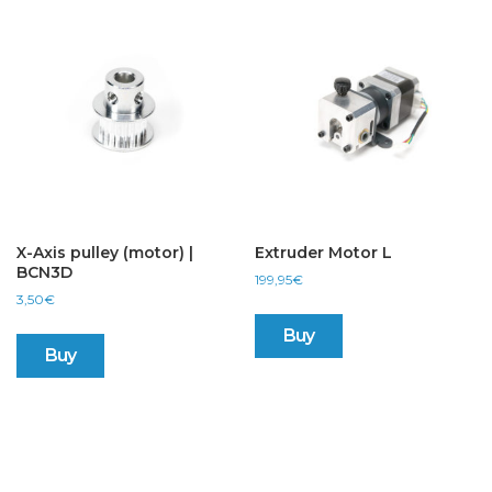
X-Axis pulley (motor) |
Extruder Motor L
BCN3D
199,95
€
3,50
€
Buy
Buy