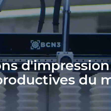
Epsilon Series
2,85mm Ø
rk
Standard
Technical
Composites
ons d'impression
productives du