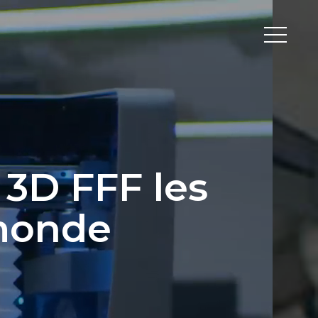
Peripherals
Metal
Open Filament Network
 3D FFF les
 monde