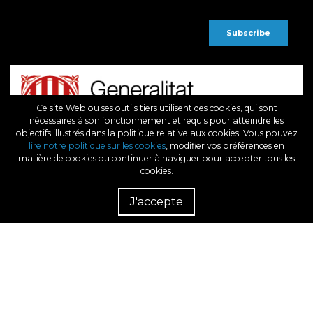
Ce site Web ou ses outils tiers utilisent des cookies, qui sont
nécessaires à son fonctionnement et requis pour atteindre les
objectifs illustrés dans la politique relative aux cookies. Vous pouvez
lire notre politique sur les cookies
, modifier vos préférences en
matière de cookies ou continuer à naviguer pour accepter tous les
cookies.
Rés
Rev
J'accepte
dém
Fonds Européen de Développement Régional
Une Manière de Faire L’Europe
BCN3D, dans le cadre du programme ICEX Next, a reçu le soutien de l'ICEX et un
cofinancement du fonds européen FEDER. L'objectif de ce soutien est de
contribuer au développement international de l'entreprise et de son
environnement.
2026. BCN3D Technologies, Inc.
All Rights Reserved.